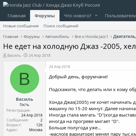
Главная
Форумы
Что нового?
Пользовател
Новые сообщения
Поиск сообщений
Главная
Форумы
Автомобиль
Все о Honda Jazz I
Не едет на холодную Джаз -2005, хел
А
Д
Василь
24 Апр 2018
в
а
т
т
24 Апр 2018
о
а
В
Добрый день, форумчане!
р
н
т
а
е
ч
Подскажите, что делать или к кому об
м
а
Василь
ы
л
Хонда Джаз(2005) не хочет начинать дв
а
Гость
машину по 15-20 минут. Далее начинае
Регистрация
Иногда стала мигать "D"(когда выставл
24 Апр 2018
Сообщения
2
иногда на прогреве мигает "D".
Возраст
126
Больше полугода уже...
Адрес
Москва
-масло(в вариаторе) менял пару тыс.к