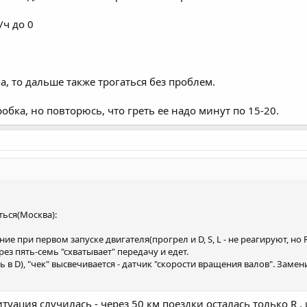
/ч до 0
а, то дальше также трогаться без проблем.
обка, но повторюсь, что греть ее надо минут по 15-20.
ться(Москва):
е при первом запуске двигателя(прогрел и D, S, L - не реагируют, но R
ез пять-семь "схватывает" передачу и едет.
 в D), "чек" высвечивается - датчик "скорости вращения валов". Замен
зад, как начались проблемы с "троганием"
туация случилась - через 50 км поездки осталась только R , и