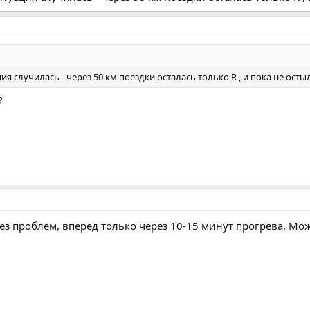
 0
о дальше также трогаться без проблем.
я случилась - через 50 км поездки осталась только R , и пока не остыла 
 но повторюсь, что греть ее надо минут по 15-20.
?
без проблем, вперед только через 10-15 минут прогрева. Мо