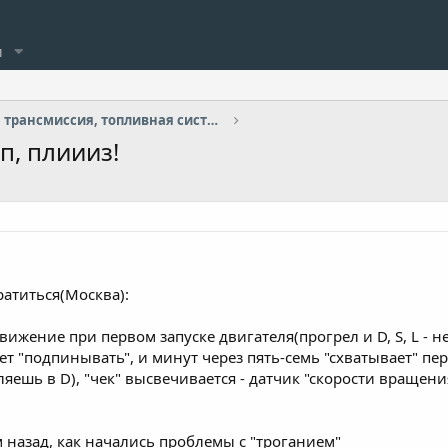
и
Двигатель, трансмиссия, топливная система
п, плиииз!
ратиться(Москва):
ижение при первом запуске двигателя(прогрел и D, S, L - не
т "подпинывать", и минут через пять-семь "схватывает" пер
яешь в D), "чек" высвечивается - датчик "скорости вращения
м назад, как начались проблемы с "троганием"