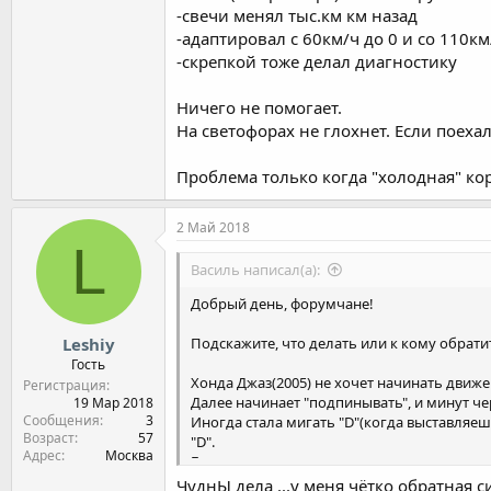
-свечи менял тыс.км км назад
-адаптировал с 60км/ч до 0 и со 110км
-скрепкой тоже делал диагностику
Ничего не помогает.
На светофорах не глохнет. Если поехал
Проблема только когда "холодная" кор
2 Май 2018
L
Василь написал(а):
Добрый день, форумчане!
Leshiy
Подскажите, что делать или к кому обрати
Гость
Хонда Джаз(2005) не хочет начинать движени
Регистрация
Далее начинает "подпинывать", и минут чер
19 Мар 2018
Сообщения
3
Иногда стала мигать "D"(когда выставляешь
Возраст
57
"D".
Адрес
Москва
Больше полугода уже...
-масло(в вариаторе) менял пару тыс.км на
ЧуднЫ дела ...у меня чётко обратная си