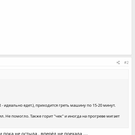
#2
 - идеально едет.), приходится греть машину по 15-20 минут.
ил. Не помогло. Также горит "чек" и иногда на прогреве мигает
 пока не остыла , вперёд не поехала ....