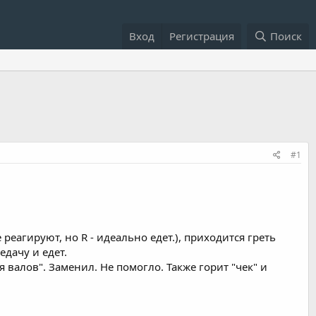
Вход
Регистрация
Поиск
#1
 реагируют, но R - идеально едет.), приходится греть
едачу и едет.
 валов". Заменил. Не помогло. Также горит "чек" и