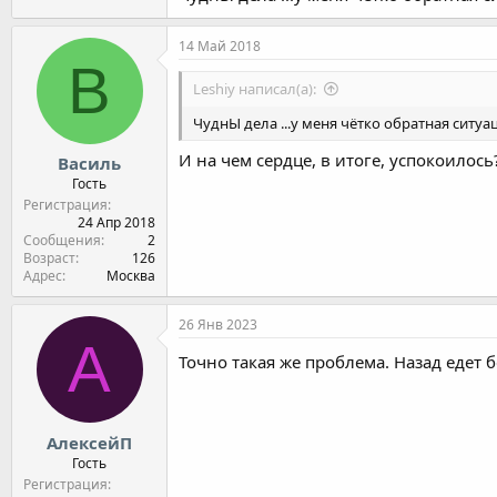
-свечи менял тыс.км км назад
-адаптировал с 60км/ч до 0 и со 110км/ч до
14 Май 2018
-скрепкой тоже делал диагностику
В
Leshiy написал(а):
Ничего не помогает.
На светофорах не глохнет. Если поехала, т
ЧуднЫ дела ...у меня чётко обратная ситуаци
Проблема только когда "холодная" коробка,
И на чем сердце, в итоге, успокоилось
Василь
Гость
Регистрация
24 Апр 2018
Сообщения
2
Возраст
126
Адрес
Москва
26 Янв 2023
А
Точно такая же проблема. Назад едет 
АлексейП
Гость
Регистрация