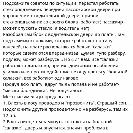
Подскажите советом по ситуации: перестал работать
стеклоподъёмник передней пассажирской двери при
управлении с водительской двери, причём
стеклоподъёмник со своего блока -работает( пассажир
может опускать стекло, а водитель нет).
Разобрал сам блок с водительской двери до платы. Там
под самими кнопками, которые работают по типу
качелей, на плате располагаются белые "салазки",
которые сдвигаются вперед-назад. Думал: тупо разберу,
подлезу, может разберусь... Но фиг вам. Все "салазки"
работают одинаково, при их сдвигании ослабления
усилию или противодействие не ощущается у "больной
салазки", все работают одинаково.
Продул всю плату: вдруг пыль попала и не работает-
"мысли блондинки". Не получилось.
Местные умельцы предлагают:
1. Влезть в косу проводов и "прозвонить". Страшый сон...
Подключить другие провода-точно не разберусь, там их
12 шт.
2.Взять пинцетом замкнуть контакты на больной
"салазке", дверь и опустится. значит проблема в