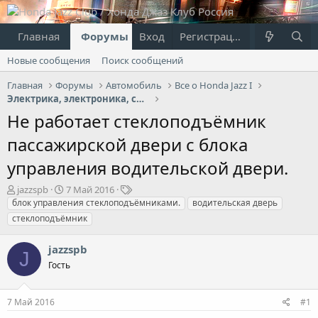
Главная
Форумы
Вход
Что нового?
Регистрация
Пользовател
Новые сообщения
Поиск сообщений
Главная
Форумы
Автомобиль
Все о Honda Jazz I
Электрика, электроника, свет
Не работает стеклоподъёмник
пассажирской двери с блока
управления водительской двери.
А
Д
Т
jazzspb
7 Май 2016
в
а
е
блок управления стеклоподъёмниками.
водительская дверь
т
т
г
стеклоподъёмник
о
а
и
р
н
jazzspb
т
а
J
е
Гость
ч
м
а
ы
л
7 Май 2016
#1
а