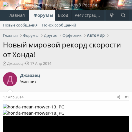
Главная
Форумы
Вход
Что нового?
Регистрация
Пользовател
Новые сообщения
Поиск сообщений
Главная
Форумы
Другое
Оффтопик
Автомир
Новый мировой рекорд скорости
от Хонда!
А
Д
Джаззец
17 Апр 2014
в
а
т
т
Джаззец
Д
о
а
Участник
р
н
т
а
е
ч
17 Апр 2014
#1
м
а
ы
л
а