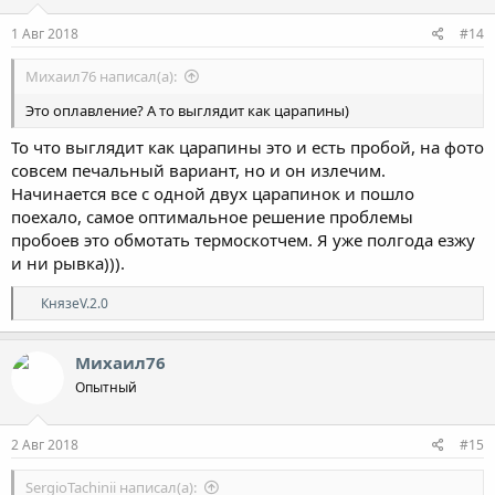
1 Авг 2018
#14
Михаил76 написал(а):
Это оплавление? А то выглядит как царапины)
То что выглядит как царапины это и есть пробой, на фото
совсем печальный вариант, но и он излечим.
Начинается все с одной двух царапинок и пошло
поехало, самое оптимальное решение проблемы
пробоев это обмотать термоскотчем. Я уже полгода езжу
и ни рывка))).
Р
КнязеV.2.0
е
а
к
Михаил76
ц
Опытный
и
и
:
2 Авг 2018
#15
SergioTachinii написал(а):