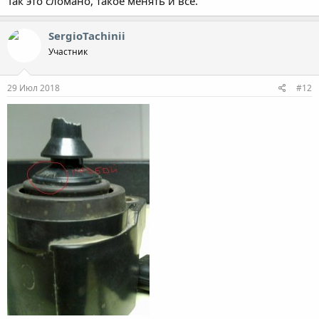
Так это сломано, такое менять и всё.
SergioTachinii
Участник
29 Июл 2018
#12