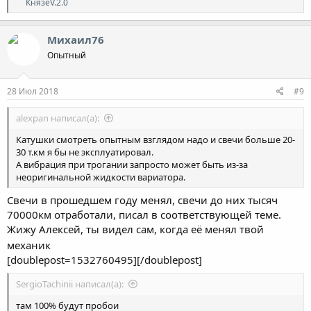
Р
КнязеV.2.0
е
а
к
Михаил76
ц
Опытный
и
и
:
28 Июл 2018
#9
alexpan написал(а):
Катушки смотреть опытным взглядом надо и свечи больше 20-
30 т.км я бы не эксплуатировал.
А вибрация при трогании запросто может быть из-за
неоригинальной жидкости вариатора.
Свечи в прошедшем году менял, свечи до них тысяч
70000км отработали, писал в соответствующей теме.
Жижу Алексей, ты видел сам, когда её менял твой
механик
[doublepost=1532760495][/doublepost]
SergioTachinii написал(а):
там 100% будут пробои