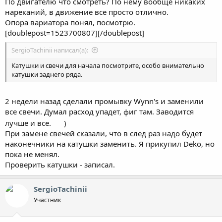
По двигателю что смотреть? По нему вообще никаких
нареканий, в движение все просто отлично.
Опора вариатора понял, посмотрю.
[doublepost=1523700807][/doublepost]
SergioTachinii написал(а):
Катушки и свечи для начала посмотрите, особо внимательно
катушки заднего ряда.
2 недели назад сделали промывку Wynn's и заменили
все свечи. Думал расход упадет, фиг там. Заводится
лучше и все.
)
При замене свечей сказали, что в след раз надо будет
наконечники на катушки заменить. Я прикупил Deko, но
пока не менял.
Проверить катушки - записал.
SergioTachinii
Участник