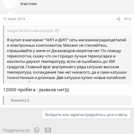
Участник
15 Май 2019
#18
SergioTachinii написал(а):
Я купил в магазине "ЧИП и ДИП" сеть магазинов радиодеталей
и электронных компонентов. Михаил не стесняйтесь,
спрашивайте у меня от Джазоводов секретов нет. По поводу
термоскотча, скажу что он гораздо лучше термоусадки и
изоленты держит температуру, если не ошибаюсь до 300
градусов. Главный враг внутреннего ряда катушек высокая
температура, охлаждения там нет никакого, да и сами катушки
тонкостенные и длинные. Две катушки купил новые китайские
и их тоже обмотал термоскотчем, две отремонтированных
лежат в бардачке, 5000 км проехал, пока все нормально.
12000 пробега - рывков нет)))
Р
КнязеV.2.0
е
а
к
Войдите или зарегистрируйтесь для ответа.
ц
и
и
WhatsApp
Электронная почта
Поделиться:
: