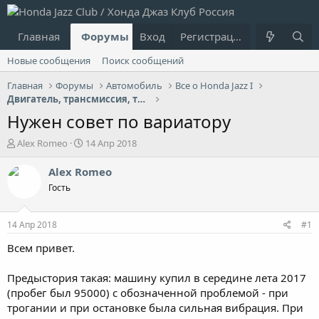
Главная
Форумы
Вход
Что нового?
Регистрация
Пользовател
Новые сообщения
Поиск сообщений
Главная
Форумы
Автомобиль
Все о Honda Jazz I
Двигатель, трансмиссия, топливная система
Нужен совет по вариатору
А
Д
Alex Romeo
14 Апр 2018
в
а
т
т
Alex Romeo
о
а
Гость
р
н
т
а
е
ч
14 Апр 2018
#1
м
а
ы
л
Всем привет.
а
Предыстория такая: машину купил в середине лета 2017
(пробег был 95000) с обозначенной проблемой - при
трогании и при остановке была сильная вибрация. При