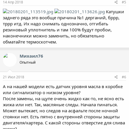
14 Апр 2018
#5
Катушки
заднего ряда это вообще причина №1 дерганий, бррр,
тррр итд. Их надо снимать однозначно, отгибать
резиновый уплотнитель и там 100% будут пробои,
наконечники можно заменить, но обязательно
обматайте термоскотчем.
Михаил76
Опытный
21 Июл 2018
#6
А на нашей модели есть датчик уровня масла в коробке
или сигнализатор о низком уровне?
После замены, на щупе очень жидко как-то, не ясно есть
жижа или нет. Так, масляные следы. Начала пинаться.
Может вытекает, но следов на асфальте после ночной
стоянки нет. Есть пятно с внутренней стороны защиты
двигателя/картера. С какой стороны отверстие для слива
жижи?