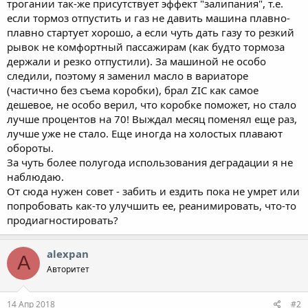
трогании так-же присутствует эффект "залипания", т.е.
если тормоз отпустить и газ не давить машина плавно-
плавно стартует хорошо, а если чуть дать газу то резкий
рывок не комфортный пассажирам (как будто тормоза
держали и резко отпустили). За машиной не особо
следили, поэтому я заменил масло в вариаторе
(частично без съема коробки), брал ZIC как самое
дешевое, не особо верил, что коробке поможет, но стало
лучше процентов на 70! Выждал месяц поменял еще раз,
лучше уже не стало. Еще иногда на холостых плавают
обороты.
За чуть более полугода использования деградации я не
наблюдаю.
От сюда нужен совет - забить и ездить пока не умрет или
попробовать как-то улучшить ее, реанимировать, что-то
продиагностировать?
alexpan
A
Авторитет
14 Апр 2018
#2