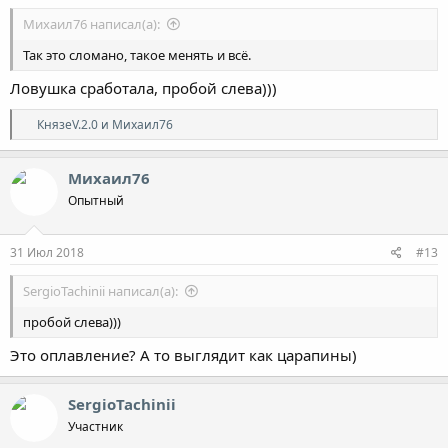
Михаил76 написал(а):
Так это сломано, такое менять и всё.
Ловушка сработала, пробой слева)))
Р
КнязеV.2.0
и
Михаил76
е
а
к
Михаил76
ц
Опытный
и
и
:
31 Июл 2018
#13
SergioTachinii написал(а):
пробой слева)))
Это оплавление? А то выглядит как царапины)
SergioTachinii
Участник