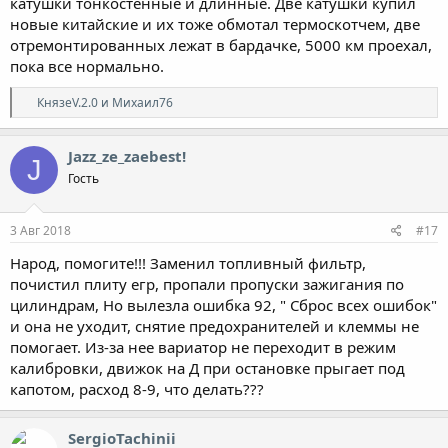
катушки тонкостенные и длинные. Две катушки купил
новые китайские и их тоже обмотал термоскотчем, две
отремонтированных лежат в бардачке, 5000 км проехал,
пока все нормально.
Р
КнязеV.2.0
и
Михаил76
е
а
к
Jazz_ze_zaebest!
J
ц
Гость
и
и
:
3 Авг 2018
#17
Народ, помогите!!! Заменил топливный фильтр,
почистил плиту егр, пропали пропуски зажигания по
цилиндрам, Но вылезла ошибка 92, " Сброс всех ошибок"
и она не уходит, снятие предохранителей и клеммы не
помогает. Из-за нее вариатор не переходит в режим
калибровки, движок на Д при остановке прыгает под
капотом, расход 8-9, что делать???
SergioTachinii