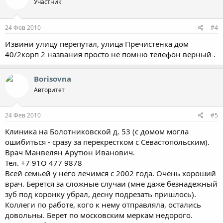
Участник
24 Фев 2010
#4
Извини улицу перепутал, улица Пречистенка дом
40/2корп 2 названия просто не помню телефон верный .
Borisovna
Авторитет
24 Фев 2010
#5
Клиника на Болотниковской д. 53 (с домом могла
ошибиться - сразу за перекрестком с Севастопольским).
Врач Манвелян Арутюн Иванович.
Тел. +7 91О 477 9878
Всей семьей у него лечимся с 2002 года. Очень хороший
врач. Берется за сложные случаи (мне даже безнадежный
зуб под коронку убрал, десну подрезать пришлось).
Коллеги по работе, кого к нему отправляла, остались
довольны. Берет по московским меркам недорого.