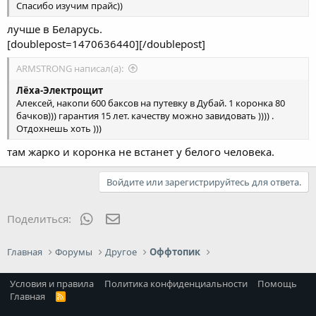
Спасибо изучим прайс))
лучше в Беларусь.
[doublepost=1470636440][/doublepost]
ARMSTRONG написал(а):
Лёха-Электрощит
Алексей, накопи 600 баксов на путевку в Дубай. 1 коронка 80
бачков))) гарантия 15 лет. качеству можно завидовать )))) .
Отдохнешь хоть )))
там жарко и коронка не встанет у белого человека.
Войдите или зарегистрируйтесь для ответа.
WhatsApp
Электронная почта
Поделиться:
Главная
Форумы
Другое
Оффтопик
Условия и правила
Политика конфиденциальности
Помощь
Главная
R
S
S