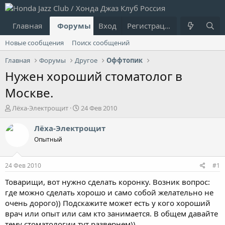
Главная
Форумы
Вход
Что нового?
Регистрация
Пользовател
Новые сообщения
Поиск сообщений
Главная
Форумы
Другое
Оффтопик
Нужен хороший стоматолог в
Москве.
А
Д
Лёха-Электрощит
24 Фев 2010
в
а
т
т
Лёха-Электрощит
о
а
Опытный
р
н
т
а
е
ч
24 Фев 2010
#1
м
а
ы
л
Товарищи, вот нужно сделать коронку. Возник вопрос:
а
где можно сделать хорошо и само собой желательно не
очень дорого)) Подскажите может есть у кого хороший
врач или опыт или сам кто занимается. В общем давайте
тему стоматологии тут развернем))