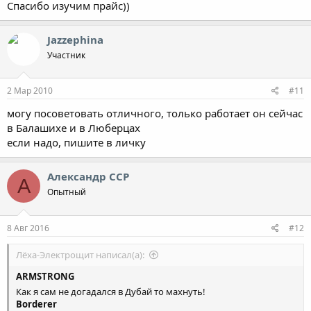
Спасибо изучим прайс))
Jazzephina
Участник
2 Мар 2010
#11
могу посоветовать отличного, только работает он сейчас
в Балашихе и в Люберцах
если надо, пишите в личку
Александр ССР
А
Опытный
8 Авг 2016
#12
Лёха-Электрощит написал(а):
ARMSTRONG
Как я сам не догадался в Дубай то махнуть!
Borderer