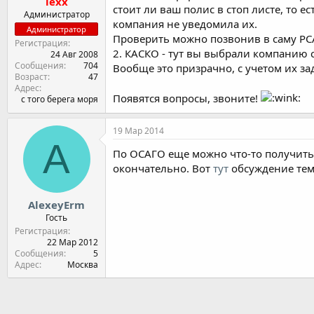
lexx
стоит ли ваш полис в стоп листе, то 
Администратор
компания не уведомила их.
Администратор
Проверить можно позвонив в саму РС
Регистрация
2. КАСКО - тут вы выбрали компанию с
24 Авг 2008
Сообщения
704
Вообще это призрачно, с учетом их з
Возраст
47
Адрес
Появятся вопросы, звоните!
с того берега моря
19 Мар 2014
A
По ОСАГО еще можно что-то получить с
окончательно. Вот
тут
обсуждение тем
AlexeyErm
Гость
Регистрация
22 Мар 2012
Сообщения
5
Адрес
Москва