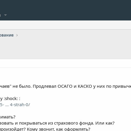
и
тование
лучаев" не было. Продлевал ОСАГО и КАСКО у них по привычк
:shock: :
 ... 4-strah-0/
нимать?
овать и покрываться из страхового фонда. Или как?
" произойдет? Кому звонит, как оформлять?