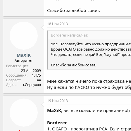
Спасибо за любой совет.
18 Ноя 2013
Borderer написал(а):
Упс! Посоветуйте, что нужно предпринима
Вроде ОСАГО все равно должно действовать
Что делать, если, не дай Бог, "случай" про
MaXiK
Авторитет
Спасибо за любой совет.
Регистрация
23 Авг 2009
Сообщения
1,475
Возраст
44
Мне кажется ничего пока страховка не
Адрес
г.Серпухов
Ну а если по КАСКО то нужно будет об
19 Ноя 2013
MaXiK
, вы все сказали не правильно!)
Borderer
1. ОСАГО - прерогатива РСА. Если стра