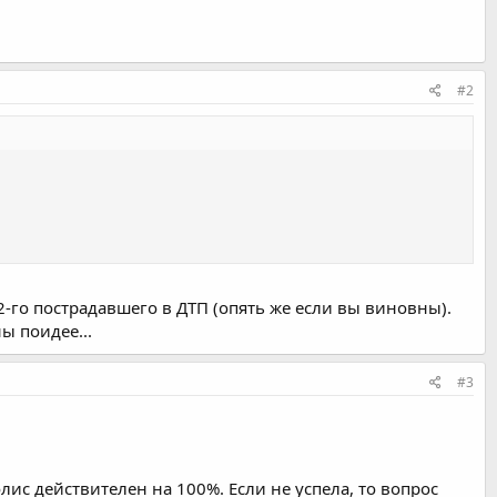
#2
2-го пострадавшего в ДТП (опять же если вы виновны).
ы поидее...
#3
олис действителен на 100%. Если не успела, то вопрос