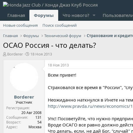
Главная
Форумы
Что нового?
Пользовател
Новые сообщения
Поиск сообщений
Главная
Форумы
Технический форум
Страхование и креди
ОСАО Россия - что делать?
А
Д
Borderer
18 Ноя 2013
в
а
т
т
18 Ноя 2013
о
а
Всем привет!
р
н
т
а
е
ч
Страховался все время в "России", "с
м
а
Borderer
ы
л
Неожиданно наткнулся в Инете на тему 
а
Участник
http://www.pravda.ru/news/economics/15-
Регистрация
20 Авг 2008
Сообщения
131
Упс! Посоветуйте, что нужно предпри
Возраст
54
Вроде ОСАГО все равно должно действ
Адрес
Москва
Что делать, если, не дай Бог, "случай