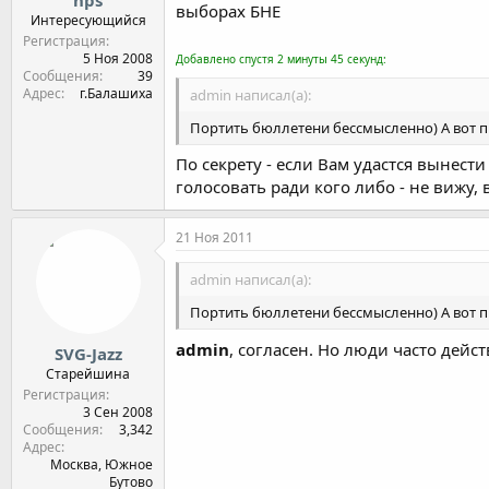
выборах БНЕ
Интересующийся
Регистрация
5 Ноя 2008
Добавлено спустя 2 минуты 45 секунд:
Сообщения
39
Адрес
г.Балашиха
admin написал(а):
Портить бюллетени бессмысленно) А вот п
По секрету - если Вам удастся вынести
голосовать ради кого либо - не вижу, в
21 Ноя 2011
admin написал(а):
Портить бюллетени бессмысленно) А вот п
admin
, согласен. Но люди часто дейст
SVG-Jazz
Старейшина
Регистрация
3 Сен 2008
Сообщения
3,342
Адрес
Москва, Южное
Бутово