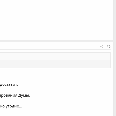
#9
доставит.
мирования Думы.
ко угодно...