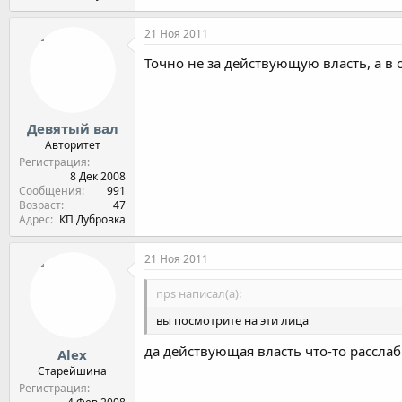
21 Ноя 2011
Точно не за действующую власть, а в
Девятый вал
Авторитет
Регистрация
8 Дек 2008
Сообщения
991
Возраст
47
Адрес
КП Дубровка
21 Ноя 2011
nps написал(а):
вы посмотрите на эти лица
да действующая власть что-то рассла
Alex
Старейшина
Регистрация