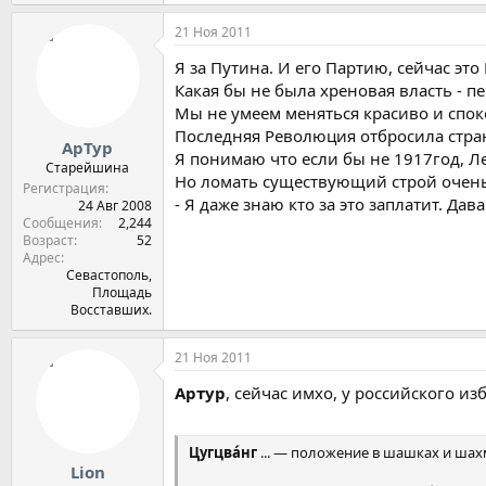
21 Ноя 2011
Я за Путина. И его Партию, сейчас это
Какая бы не была хреновая власть - п
Мы не умеем меняться красиво и спок
Последняя Революция отбросила страну
АрТур
Я понимаю что если бы не 1917год, Лен
Старейшина
Но ломать существующий строй очень 
Регистрация
- Я даже знаю кто за это заплатит. Дава
24 Авг 2008
Сообщения
2,244
Возраст
52
Адрес
Севастополь,
Площадь
Восставших.
21 Ноя 2011
Артур
, сейчас имхо, у российского из
Цугцва́нг
... — положение в шашках и шах
Lion