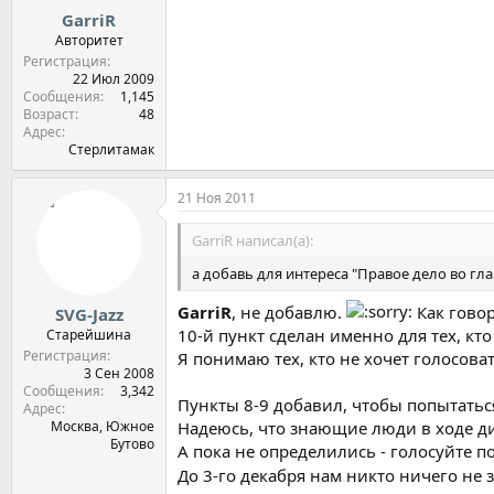
GarriR
Авторитет
Регистрация
22 Июл 2009
Сообщения
1,145
Возраст
48
Адрес
Стерлитамак
21 Ноя 2011
GarriR написал(а):
а добавь для интереса "Правое дело во гл
GarriR
, не добавлю.
Как говор
SVG-Jazz
10-й пункт сделан именно для тех, кт
Старейшина
Регистрация
Я понимаю тех, кто не хочет голосова
3 Сен 2008
Сообщения
3,342
Пункты 8-9 добавил, чтобы попытатьс
Адрес
Москва, Южное
Надеюсь, что знающие люди в ходе ди
Бутово
А пока не определились - голосуйте по
До 3-го декабря нам никто ничего не 