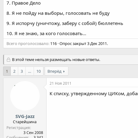
7. Правое Дело
8. Я не пойду на выборы, голосовать не буду
9. Я испорчу (уничтожу, заберу с собой) бюллетень
10. Я не знаю, за кого голосовать...
Всего проголосовало
116
Опрос закрыт
3 Дек 2011
.
В этой теме нельзя размещать новые ответы.
1
2
3
…
10
Вперёд
21 Ноя 2011
К списку, утвержденному ЦИКом, добави
SVG-Jazz
Старейшина
Регистрация
3 Сен 2008
Сообщения
3,342