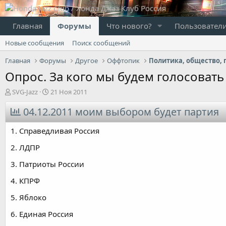
Главная
Форумы
Что нового?
Пользовател
Новые сообщения
Поиск сообщений
Главная
Форумы
Другое
Оффтопик
Политика, общество, 
Опрос. За кого мы будем голосовать 
А
Д
SVG-Jazz
21 Ноя 2011
в
а
т
04.12.2011 моим выбором будет партия
т
о
а
р
н
1. Справедливая Россия
т
а
е
ч
2. ЛДПР
м
а
3. Патриоты России
ы
л
а
4. КПРФ
5. Яблоко
6. Единая Россия