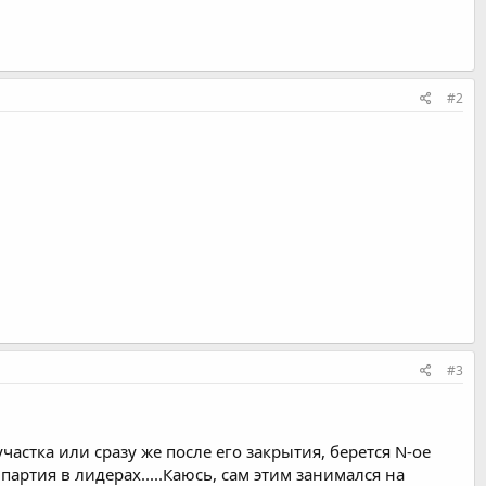
#2
#3
астка или сразу же после его закрытия, берется N-ое
артия в лидерах.....Каюсь, сам этим занимался на