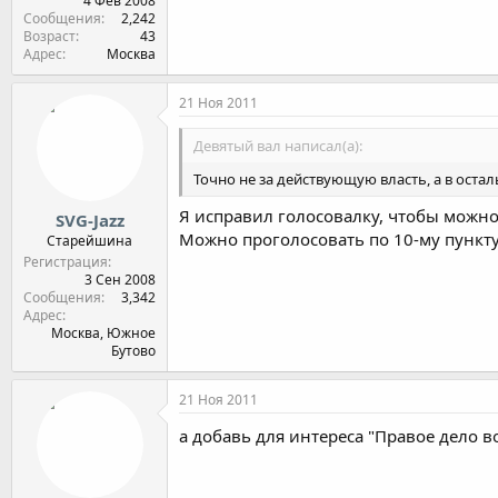
4 Фев 2008
Сообщения
2,242
Возраст
43
Адрес
Москва
21 Ноя 2011
Девятый вал написал(а):
Точно не за действующую власть, а в оста
Я исправил голосовалку, чтобы можно
SVG-Jazz
Можно проголосовать по 10-му пункту
Старейшина
Регистрация
3 Сен 2008
Сообщения
3,342
Адрес
Москва, Южное
Бутово
21 Ноя 2011
а добавь для интереса "Правое дело в