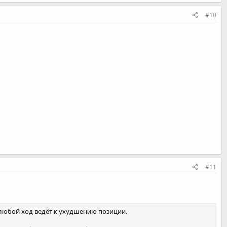
#10
#11
 любой ход ведёт к ухудшению позиции.