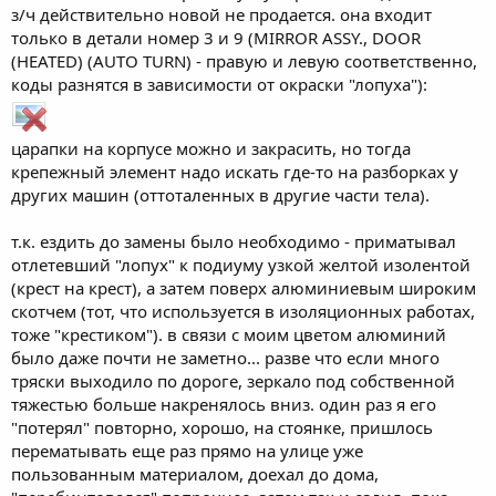
з/ч действительно новой не продается. она входит
только в детали номер 3 и 9 (MIRROR ASSY., DOOR
(HEATED) (AUTO TURN) - правую и левую соответственно,
коды разнятся в зависимости от окраски "лопуха"):
царапки на корпусе можно и закрасить, но тогда
крепежный элемент надо искать где-то на разборках у
других машин (оттоталенных в другие части тела).
т.к. ездить до замены было необходимо - приматывал
отлетевший "лопух" к подиуму узкой желтой изолентой
(крест на крест), а затем поверх алюминиевым широким
скотчем (тот, что используется в изоляционных работах,
тоже "крестиком"). в связи с моим цветом алюминий
было даже почти не заметно... разве что если много
тряски выходило по дороге, зеркало под собственной
тяжестью больше накренялось вниз. один раз я его
"потерял" повторно, хорошо, на стоянке, пришлось
перематывать еще раз прямо на улице уже
пользованным материалом, доехал до дома,