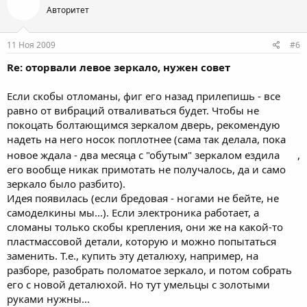
Авторитет
11 Ноя 2009
#6
Re: оторвали левое зеркало, нужен совет
Если скобы отломаны, фиг его назад прилепишь - все
равно от вибраций отваливаться будет. Чтобы не
покоцать болтающимся зеркалом дверь, рекомендую
надеть на него носок поплотнее (сама так делала, пока
новое ждала - два месяца с "обутым" зеркалом ездила
,
его вообще никак примотать не получалось, да и само
зеркало было разбито).
Идея появилась (если бредовая - ногами не бейте, не
самоделкины мы...). Если электроника работает, а
сломаны только скобы крепления, они же на какой-то
пластмассовой детали, которую и можно попытаться
заменить. Т.е., купить эту деталюху, например, на
разборе, разобрать поломатое зеркало, и потом собрать
его с новой деталюхой. Но тут умельцы с золотыми
руками нужны...