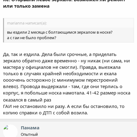
или только замена
marianna написал(а):
вы ездили 2 месяца с болтающимся зеркалом в носке?
а с гаи не было проблем?
Да, так и ездила. Дела были срочные, а приделать
зеркало обратно даже временно - ну никак (ни сама, ни
мастера у официалов не смогли). Правда, выезжала
только в случаях крайней необходимости и ехала
оооочень осторожно (с минимумом перестроений
влево). Провода выдержали - там, где они терлись о
корпус, я побольше носка намотала. 41-42 размер носка
оказался в самый раз
ГАИ не остановило ни разу. А если бы остановило, то
копию справки о ДТП с собой возила.
Панама
Опытный