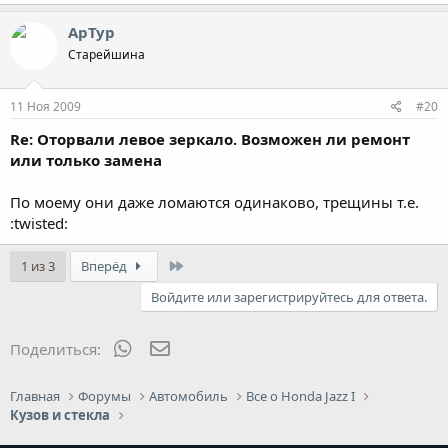
52.7 KB · Просмотры: 3,418
АрТур
Старейшина
11 Ноя 2009
#20
Re: Оторвали левое зеркало. Возможен ли ремонт
или только замена
По моему они даже ломаются одинаково, трещины т.е.
:twisted:
Last
1 из 3
Вперёд
Войдите или зарегистрируйтесь для ответа.
WhatsApp
Электронная почта
Поделиться:
Главная
Форумы
Автомобиль
Все о Honda Jazz I
Кузов и стекла