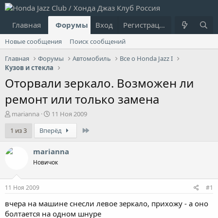
Главная
Форумы
Вход
Что нового?
Регистрация
Пользовател
Новые сообщения
Поиск сообщений
Главная
Форумы
Автомобиль
Все о Honda Jazz I
Кузов и стекла
Оторвали зеркало. Возможен ли
ремонт или только замена
А
Д
marianna
11 Ноя 2009
в
а
Last
1 из 3
Вперёд
т
т
о
а
р
н
marianna
т
а
Новичок
е
ч
м
а
ы
л
11 Ноя 2009
#1
а
вчера на машине снесли левое зеркало, прихожу - а оно
болтается на одном шнуре