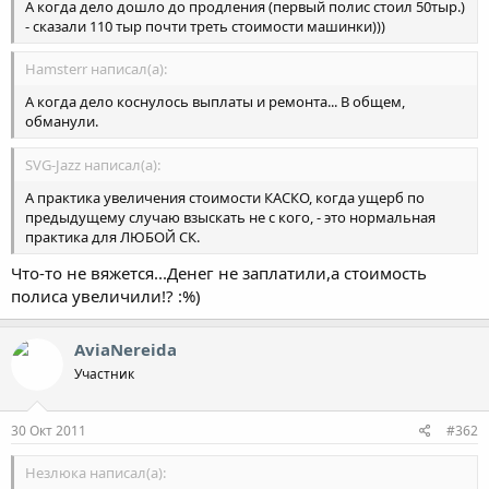
А когда дело дошло до продления (первый полис стоил 50тыр.)
- сказали 110 тыр почти треть стоимости машинки)))
Hamsterr написал(а):
А когда дело коснулось выплаты и ремонта... В общем,
обманули.
SVG-Jazz написал(а):
А практика увеличения стоимости КАСКО, когда ущерб по
предыдущему случаю взыскать не с кого, - это нормальная
практика для ЛЮБОЙ СК.
Что-то не вяжется...Денег не заплатили,а стоимость
полиса увеличили!? :%)
AviaNereida
Участник
30 Окт 2011
#362
Незлюка написал(а):