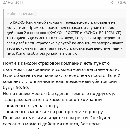
27 Ноя 2011
#376
мибо написал(а):
По КАСКО. Как мне объяснили, перекресное страхование не
допустимо. Пример: Произошел страховой случай в период
действия 2-х страховок(КАСКО в РОСТРЕ и КАСКО в РЕНЕСАНСЕ)
Ты подаешь документы в страховую, новую. Они проверяют и
если у тебя есть страховка в другой компании, то заворачивают
твои документы. Типа там у тебя страховка еще действует иди к
ним. Как они об этом узнают, я не знаю.
Почти в каждой страховой компании есть пункт о
двойном страховании и совместной ответственности.
Если объяснять на пальцах, то все очень просто: Есть 2
компании и оплачивать ваш возможный убыток они
будут 50/50.
Но на вашем месте я бы сделал немного по другому:
- застраховал авто по каско в новой компании
- подал бы в суд на ростру
- подал бы заявление на расторжение в ростру.
Первым вы минимизируете свои риски, 2ое будет
сделано в момент действия полиса, 3ее носит