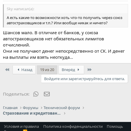
Sky написал(а):
А есть какие-то возможности хоть что-то получить через союз
автостраховщиков и т.п.? Или вообще никак и ничего?
Шансов мало. В отличие от банков, у союза
автостраховщиков нет обязательных лимитов
отчислений.
Они не получают денег непосредственно от СК. И денег
на выплаты им взять неоткуда...
First
Last
Назад
19 из 20
Вперёд
Войдите или зарегистрируйтесь для ответа.
WhatsApp
Электронная почта
Поделиться:
Главная
Форумы
Технический форум
Страхование и кредитование
Условия и правила
Политика конфиденциальности
Помощь