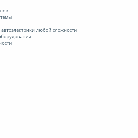
анов
стемы
т автоэлектрики любой сложности
оборудования
ности