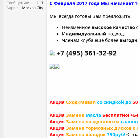
С Февраля 2017 года Мы начинает т
Сообщения
113
Адрес
Москва City
Мы всегда готовы Вам предложить:
Неизменное
высокое качество
о
Индивидуальный
подход.
Членам клуба еще более
выгодн
+7 (495) 361-32-92
Акция
Сход-Развал
со скидкой до
5
Акция
Замена
Масла
Бесплатно!
+Б
Акция
Замена воздушного и
салонн
Акция
Замена тормозных дисков с
Акция
Замена колодок
750руб!
<= н