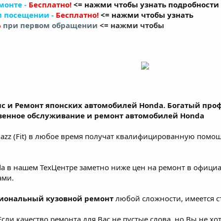
монте -
Бесплатно!
<= нажми чтобы узнать подробности
м посещении -
Бесплатно!
<= нажми чтобы узнать
%
при первом обращении
<= нажми чтобы
ис и Ремонт японских автомобилей Honda. Богатый пр
твенное обслуживание и ремонт автомобилей Honda
Jazz (Fit) в любое время получат квалифицированную помо
a в нашем ТехЦентре заметно ниже цен на ремонт в официа
ами.
иональный кузовной ремонт
любой сложности, имеется с
 Если качество ремонта для Вас не пустые слова, но Вы не 