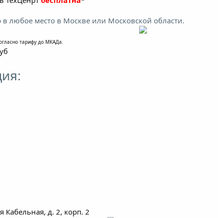
в ТехЦенрт
бесплатна
*
 в любое место в Москве или Московской области.
огласно тарифу до МКАДа.
руб
ия:
я Кабельная, д. 2, корп. 2