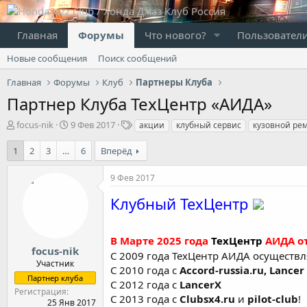
Главная
Форумы
Что нового?
Пользовател
Новые сообщения
Поиск сообщений
Главная
Форумы
Клуб
Партнеры Клуба
Партнер Клуба ТехЦентр «АИДА»
А
Д
Т
focus-nik
9 Фев 2017
акции
клубный сервис
кузовной ре
в
а
е
т
т
г
1
2
3
…
6
Вперёд
о
а
и
р
н
9 Фев 2017
т
а
е
ч
Клубный ТехЦентр
м
а
ы
л
а
В Марте 2025 года
ТехЦентр
АИДА о
focus-nik
С 2009 года ТехЦентр АИДА осуществл
Участник
С 2010 года с
Accord-russia.ru,
Lancer
Партнер клуба
С 2012 года с
LancerX
Регистрация
С 2013 года с
Clubsx4.ru
и
pilot-club
!
25 Янв 2017