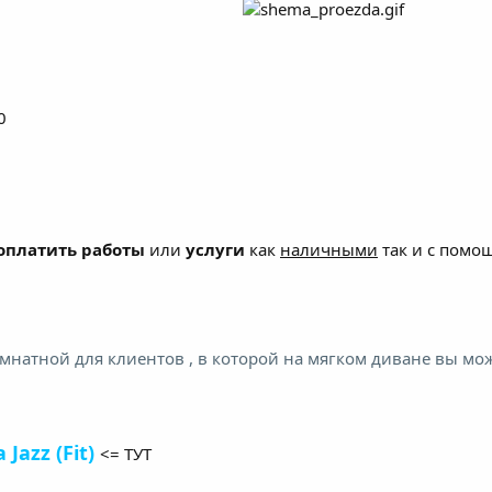
0
оплатить работы
или
услуги
как
наличными
так и с пом
мнатной для клиентов , в которой на мягком диване вы мо
Jazz (Fit)
<= ТУТ