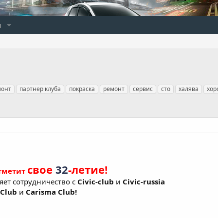
и
монт
партнер клуба
покраска
ремонт
сервис
сто
халява
хор
свое
32
-летие!
тметит
яет сотрудничество с
Civic-club
и
Civic-russia
 Club
и
Carisma Club!