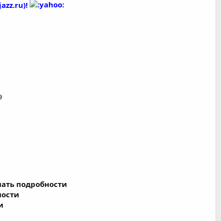
azz.ru)!
9
нать подробности
ности
и