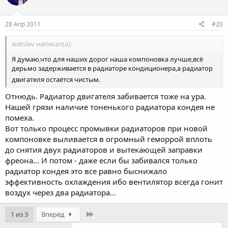
28 Апр 2011
#20
watslav написал(а):
Я думаю,что для наших дорог наша компоновка лучше,всё
дерьмо задерживается в радиаторе кондиционера,а радиатор
двигателя остаётся чистым.
Отнюдь. Радиатор двигателя забивается тоже на ура.
Нашей грязи наличие тоненького радиатора кондея не
помеха.
Вот только процесс промывки радиаторов при новой
компоновке выливается в огромный геморрой вплоть
до снятия двух радиаторов и вытекающей заправки
фреона... И потом - даже если бы забивался только
радиатор кондея это все равно быснижало
эффективность охлаждения ибо вентилятор всегда гонит
воздух через два радиатора...
Last
1 из 3
Вперёд