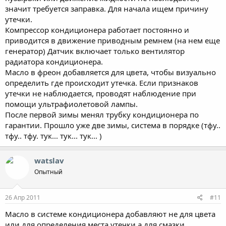
значит требуется заправка. Для начала ищем причину
утечки.
Компрессор кондиционера работает постоянно и
приводится в движение приводным ремнем (на нем еще
генератор) Датчик включает только вентилятор
радиатора кондиционера.
Масло в фреон добавляется для цвета, чтобы визуально
определить где происходит утечка. Если признаков
утечки не наблюдается, проводят наблюдение при
помощи ультрафиолетовой лампы.
После первой зимы менял трубку кондиционера по
гарантии. Прошло уже две зимы, система в порядке (тфу..
тфу.. тфу. тук... тук... тук... )
watslav
Опытный
26 Апр 2011
#11
Масло в системе кондиционера добавляют не для цвета
или для определения места утечки,а для смазки