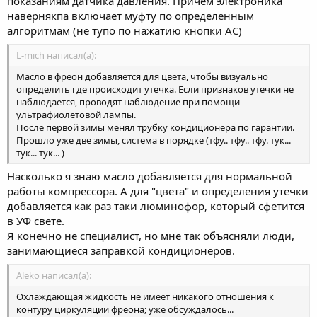
показаниям датчика давления. Причем электроника
навернякпа включает муфту по определенным
алгоритмам (не тупо по нажатию кнопки AC)
L-mich написал(а):
Масло в фреон добавляется для цвета, чтобы визуально
определить где происходит утечка. Если признаков утечки не
наблюдается, проводят наблюдение при помощи
ультрафиолетовой лампы.
После первой зимы менял трубку кондиционера по гарантии.
Прошло уже две зимы, система в порядке (тфу.. тфу.. тфу. тук...
тук... тук... )
Насколько я знаю масло добавляется для нормальной
работы компрессора. А для "цвета" и определения утечки
добавляется как раз таки люминофор, который сфетится
в УФ свете.
Я конечно не специалист, но мне так объясняли люди,
занимающиеся заправкой кондиционеров.
Aleko написал(а):
Охлаждающая жидкость не имеет никакого отношения к
контуру циркуляции фреона; уже обсуждалось...