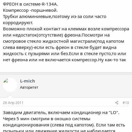
ФРЕОН в системе-R-134A.
Компрессор -поршневой.
Трубки алюминиевые,поэтому из-за соли часто
корродируют.
Возможно плохой контакт на клеммах возле компрессора
или недостаток(отсутствие) фреона.Посмотри на
смотровое стекло жидкостной магистрали(под капотом
слева вверху)-если есть фреон в стекле будет видна
жидкость с пузырями или без.Если в стекле пусто,то или
нет фреона или не включается компрессор.Ну как-то так
L-mich
Авторитет
26 Апр 2011
#10
Заводим двигатель, включаем кондиционер на "LO".
Через 5 мин смотрим в окошко системы
кондиционирования (слева под капотом). Если там есть
пузырьки или движение жидкости не наблюдается,