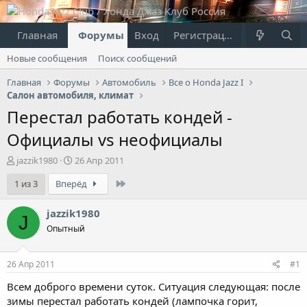
Главная
Форумы
Вход
Что нового?
Регистрация
Пользовател
Новые сообщения
Поиск сообщений
Главная
Форумы
Автомобиль
Все о Honda Jazz I
Салон автомобиля, климат
Перестал работать кондей -
Официалы vs неофициалы
А
Д
jazzik1980
26 Апр 2011
в
а
Last
1 из 3
Вперёд
т
т
о
а
р
н
jazzik1980
J
т
а
Опытный
е
ч
м
а
ы
л
26 Апр 2011
#1
а
Всем доброго времени суток. Ситуация следующая: после
зимы перестал работать кондей (лампочка горит,