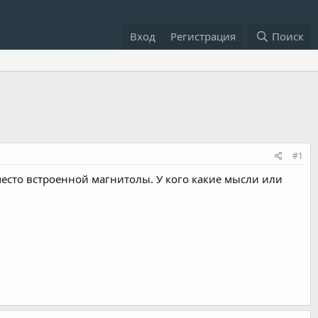
Вход
Регистрация
Поиск
#1
 место встроенной магнитолы. У кого какие мысли или