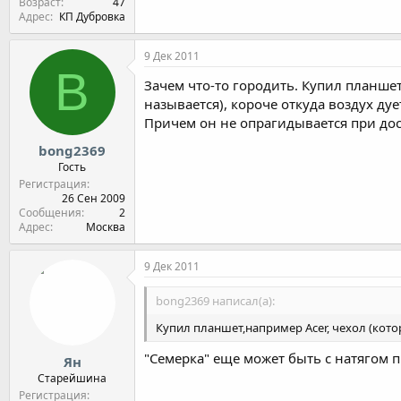
Возраст
47
Адрес
КП Дубровка
9 Дек 2011
B
Зачем что-то городить. Купил планшет
называется), короче откуда воздух д
Причем он не опрагидывается при дос
bong2369
Гость
Регистрация
26 Сен 2009
Сообщения
2
Адрес
Москва
9 Дек 2011
bong2369 написал(а):
Купил планшет,например Acer, чехол (котор
"Семерка" еще может быть с натягом пр
Ян
Старейшина
Регистрация