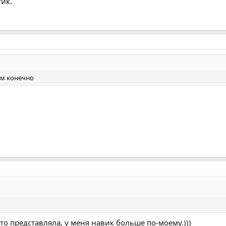
тик.
ом конечно
о представляла, у меня навик больше по-моему.)))