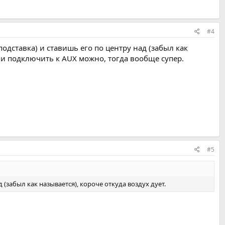
#4
одставка) и ставишь его по центру над (забыл как
 и подключить к AUX можно, тогда вообще супер.
#5
(забыл как называется), короче откуда воздух дует.