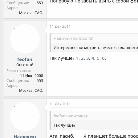
Попробую не забыть взять с собой фо
Сообщения
553
Адрес
Москва, САО.
11 Дек 2011
Надюхин написал(а):
Интереснее посмотреть вместе с планшет
Так лучше?
1
,
2
,
3
,
4
,
5
,
6
.
feofan
Опытный
Регистрация
11 Июн 2008
Сообщения
553
Адрес
Москва, САО.
11 Дек 2011
feofan написал(а):
Так лучше?
Ага, пасиб.
Я планшет больше прост
Надюхин