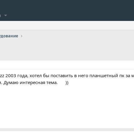
и
удование
azz 2003 года, хотел бы поставить в него планшетный пк за
и. Думаю интересная тема.
))