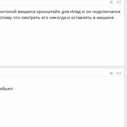
#2
магнитолой вешался кронштейн для Ипад и он подключался
тому что смотреть его некогда и оставлять в машине
#3
зобьют