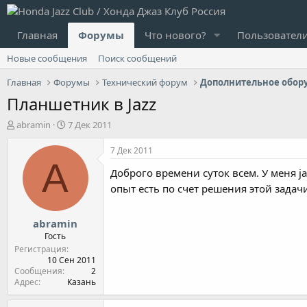
Главная
Форумы
Что нового?
Пользовател
Новые сообщения
Поиск сообщений
Главная
Форумы
Технический форум
Дополнительное обор
Планшетник в Jazz
А
Д
abramin
7 Дек 2011
в
а
т
т
7 Дек 2011
о
а
A
Доброго времени суток всем. У меня j
р
н
т
а
опыт есть по счет решения этой задач
е
ч
м
а
abramin
ы
л
а
Гость
Регистрация
10 Сен 2011
Сообщения
2
Адрес
Казань