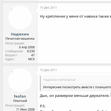
10 Дек 2011
Ну крепление у меня от навика также
Надюхин
Печатная машинка
Регистрация
6 Апр 2008
Сообщения
9,539
Возраст
47
Адрес
МСК
10 Дек 2011
Надюхин написал(а):
Интереснее посмотреть вместе с планшет
Дык, он размером меньше держателя.
feofan
Опытный
Регистрация
P.S.
11 Июн 2008