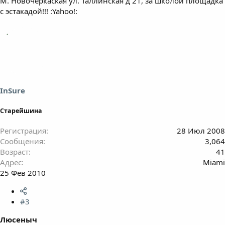
М. Новочеркаская ул. Таллинская д 21, за школой площадка
с эстакадой!!! :Yahoo!:
InSure
Старейшина
Регистрация
28 Июл 2008
Сообщения
3,064
Возраст
41
Адрес
Miami
25 Фев 2010
#3
Люсеныч