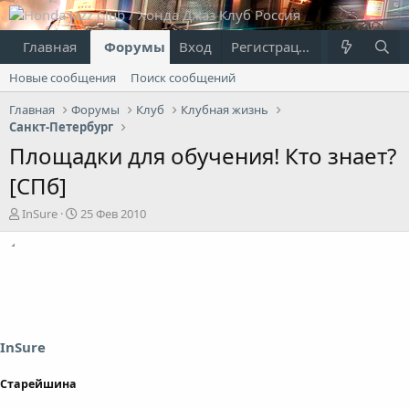
Главная
Форумы
Вход
Что нового?
Регистрация
Пользовател
Новые сообщения
Поиск сообщений
Главная
Форумы
Клуб
Клубная жизнь
Санкт-Петербург
Площадки для обучения! Кто знает?
[СПб]
А
Д
InSure
25 Фев 2010
в
а
т
т
о
а
р
н
т
а
е
ч
м
а
ы
л
InSure
а
Старейшина