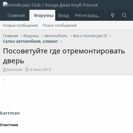
Главная
Форумы
Вход
Что нового?
Регистрация
Пользовател
Новые сообщения
Поиск сообщений
Главная
Форумы
Автомобиль
Все о Honda Jazz II
Салон автомобиля, климат
Посоветуйте где отремонтировать
дверь
А
Д
bartman
4 Июн 2013
в
а
т
т
о
а
р
н
т
а
е
ч
м
а
ы
л
bartman
а
Участник