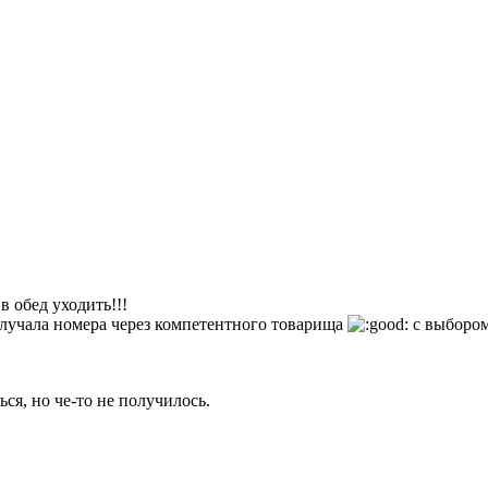
 в обед уходить!!!
олучала номера через компетентного товарища
с выбором 
ся, но че-то не получилось.