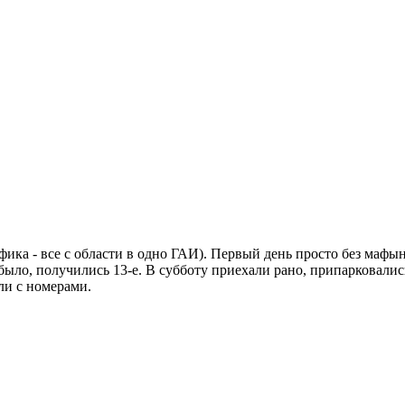
ика - все с области в одно ГАИ). Первый день просто без мафын
 было, получились 13-е. В субботу приехали рано, припарковали
или с номерами.