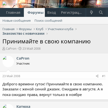
Главная
Форумы
Вход
Что нового?
Регистрация
Пользовател
Новые сообщения
Поиск сообщений
Главная
Форумы
Клуб
Участники клуба
Знакомство с новичками
Принимайте в свою компанию
А
Д
CaPron
23 Май 2008
в
а
т
т
CaPron
о
а
Участник
р
н
т
а
е
ч
23 Май 2008
#1
м
а
ы
л
Доброго времени суток! Принимайте в свою компанию.
а
Заказали с женой синий джазик. Ожидаем в августе. А я
пока ожидаю права, вернут только в ноябре
Катюха