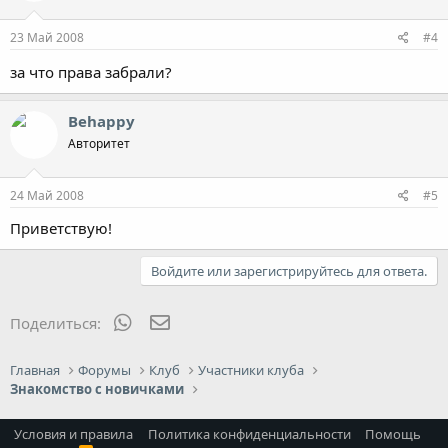
23 Май 2008
#4
за что права забрали?
Behappy
Авторитет
24 Май 2008
#5
Приветствую!
Войдите или зарегистрируйтесь для ответа.
WhatsApp
Электронная почта
Поделиться:
Главная
Форумы
Клуб
Участники клуба
Знакомство с новичками
Условия и правила
Политика конфиденциальности
Помощь