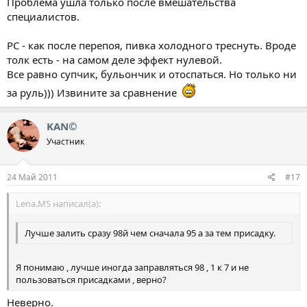
Проблема ушла только после вмешательства
специалистов.
РС - как после перепоя, пивка холодного треснуть. Вроде
толк есть - на самом деле эффект нулевой.
Все равно супчик, бульончик и отоспаться. Но только ни
за руль))) Извините за сравнение
KAN©
Участник
24 Май 2011
#17
Lena.MS написал(а):
Лучше залить сразу 98й чем сначала 95 а за тем присадку.
Я понимаю , лучше иногда заправляться 98 , 1 к 7 и не
пользоваться присадками , верно?
Неверно.