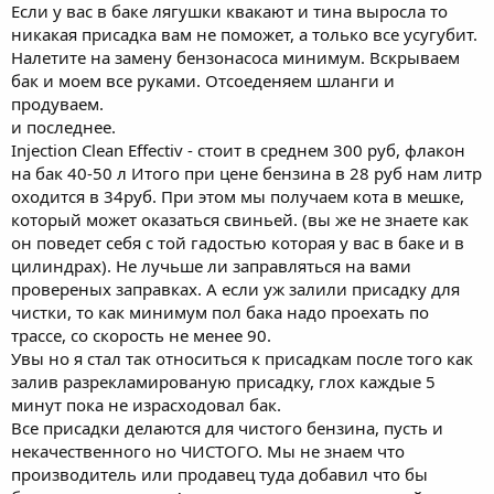
Если у вас в баке лягушки квакают и тина выросла то
никакая присадка вам не поможет, а только все усугубит.
Налетите на замену бензонасоса минимум. Вскрываем
бак и моем все руками. Отсоеденяем шланги и
продуваем.
и последнее.
Injection Clean Effectiv - стоит в среднем 300 руб, флакон
на бак 40-50 л Итого при цене бензина в 28 руб нам литр
оходится в 34руб. При этом мы получаем кота в мешке,
который может оказаться свиньей. (вы же не знаете как
он поведет себя с той гадостью которая у вас в баке и в
цилиндрах). Не лучьше ли заправляться на вами
провереных заправках. А если уж залили присадку для
чистки, то как минимум пол бака надо проехать по
трассе, со скорость не менее 90.
Увы но я стал так относиться к присадкам после того как
залив разрекламированую присадку, глох каждые 5
минут пока не израсходовал бак.
Все присадки делаются для чистого бензина, пусть и
некачественного но ЧИСТОГО. Мы не знаем что
производитель или продавец туда добавил что бы