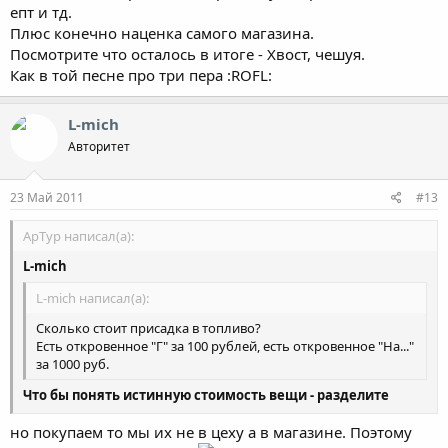
епт и тд.
Плюс конечно наценка самого магазина.
Посмотрите что осталось в итоге - Хвост, чешуя.
Как в той песне про три пера :ROFL:
L-mich
Авторитет
23 Май 2011
#13
ApTyp написал(а):
L-mich
L-mich написал(а):
Сколько стоит присадка в топливо?
Есть откровенное "Г" за 100 рублей, есть откровенное "На..."
за 1000 руб.
Что бы понять истинную стоимость вещи - разделите
сумму на 10!
но покупаем то мы их не в цеху а в магазине. Поэтому
Получите приблизительную себестоимость на выходе из цеха.