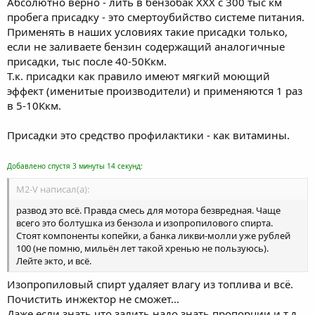
Абсолютно верно - лить в бензобак ХХХ с 300 тыс км
пробега присадку - это смертоубийство системе питания.
Применять в наших условиях такие присадки только,
если не заливаете бензин содержащий аналогичные
присадки, тыс после 40-50Ккм.
Т.к. присадки как правило имеют мягкий моющий
эффект (именитые производители) и применяются 1 раз
в 5-10Ккм.
Присадки это средство профилактики - как витамины.
Добавлено спустя 3 минуты 14 секунд:
M2-V написал(а):
развод это всё. Правда смесь для мотора безвредная. Чаще
всего это болтушка из бензола и изопропилового спирта.
Стоят компоненты копейки, а банка ликви-молли уже рублей
100 (не помню, мильён лет такой хренью не пользуюсь).
Лейте экто, и всё.
Изопропиловый спирт удаляет влагу из топлива и всё.
Почистить инжектор не сможет...
Даже если знать что залить надо знать пропорции и т.д.