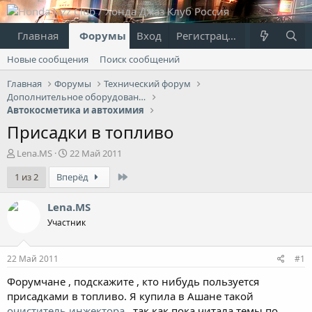
Главная
Форумы
Вход
Что нового?
Регистрация
Пользовател
Новые сообщения
Поиск сообщений
Главная
Форумы
Технический форум
Дополнительное оборудование
Автокосметика и автохимия
Присадки в топливо
А
Д
Lena.MS
22 Май 2011
в
а
Last
1 из 2
Вперёд
т
т
о
а
р
н
Lena.MS
т
а
Участник
е
ч
м
а
ы
л
22 Май 2011
#1
а
Форумчане , подскажите , кто нибудь пользуется
присадками в топливо. Я купила в Ашане такой
очиститель инжектора
, так как пока читала темы по