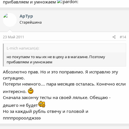
Все остальное - расходы на рекламу, посредников, опт, епт и тд.
прибавляем и умножаем
Плюс конечно наценка самого магазина.
Посмотрите что осталось в итоге - Хвост, чешуя.
АрТур
Как в той песне про три пера :ROFL:
Старейшина
23 Май 2011
#14
L-mich написал(а):
но покупаем то мы их не в цеху а в магазине. Поэтому
прибавляем и умножаем
Абсолютно прав. Но и это поправимо. Я исправлю эту
ситуацию.
Потерпи немного.... пара месяцев осталась. Конечно если
интересно.
Сначала закончу тесты на своей ляльке. Обещаю -
дешего не будет
Но за каждый рубль отвечу и головой и
ппппророолджэээ