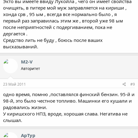
Экто вы имеете ввиду Лукойла , чего он имеет свойства
очищять, в питере мой муж заправляется на кириши ,
хонда срв , 95 ым , всегда все нормально было , я
первый раз заправилась этим же , второй уже 98 ым
после неприятностей с подергиванием, пока не
дергается .
Средство лить не буду , боюсь после ваших
высказываний.
M2-V
Авторитет
23 Май 2011
#9
одно время, помню ,поставлялся финский бензин. 95-й и
98-й, это было честное топливо. Машинки его кушали и
радовались жизни.
У киришского НПЗ, вроде, хорошая слава. Негатива не
слышал.
АрТур