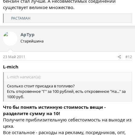
бензин стал лучше. А несовместимых соединений
существует великое множество.
Р
PACTAMAH
е
а
к
АрТур
ц
Старейшина
и
и
:
23 Май 2011
#12
L-mich
L-mich написал(а):
Сколько стоит присадка в топливо?
Есть откровенное "Г" за 100 рублей, есть откровенное "На..." за
1000 руб.
Что бы понять истинную стоимость вещи -
разделите сумму на 10!
Получите приблизительную себестоимость на выходе из
цеха.
Все остальное - расходы на рекламу, посредников, опт,