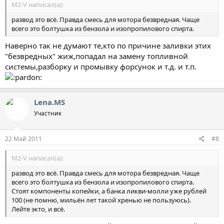
M2-V написал(а):
развод это всё. Правда смесь для мотора безвредная. Чаще
всего это болтушка из бензола и изопропилового спирта.
Наверно так не думают те,кто по причине заливки этих
"безвредных" жиж,попадал на замену топливной
системы,разборку и промывку форсунок и т.д. и т.п.
Lena.MS
Участник
22 Май 2011
#8
M2-V написал(а):
развод это всё. Правда смесь для мотора безвредная. Чаще
всего это болтушка из бензола и изопропилового спирта.
Стоят компоненты копейки, а банка ликви-молли уже рублей
100 (не помню, мильён лет такой хренью не пользуюсь).
Лейте экто, и всё.