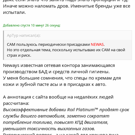
Иначе можно наломать дров. Именитые бренды уже все
испытали.
Добавлено спустя 10 минут 26 секунд:
ApTyp написал(а):
САМ пользуюсь периодически присадками
NEWAS
.
Но это отдельная тема, поскольку испытываю их САМ на свой
страх и риск.
Neways известная сетевая контора занимающаяся
производством БАД и средств личной гигиены.
У меня большие сомнения, что спецы по кремам для
кожи и зубной пасте асы и в присадках к авто.
А аннотация с сайта вообще на недалёких людей
рассчитана:
Высокоэффективные добавки Roil Platinum™ продлят срок
службы Вашего автомобиля, заметно сократят
потребление топлива, повысят КПД двигателя,
уменьшат токсичность выхлопных газов.
Риторический вопрос - а на какой ляд хренова туча