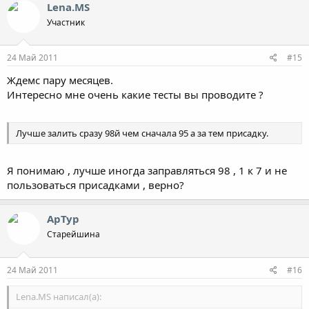
Lena.MS
Участник
24 Май 2011
#15
Ждемс пару месяцев.
Интересно мне очень какие тесты вы проводите ?
Лучше залить сразу 98й чем сначала 95 а за тем присадку.
Я понимаю , лучше иногда заправляться 98 , 1 к 7 и не
пользоваться присадками , верно?
АрТур
Старейшина
24 Май 2011
#16
Lena.MS написал(а):