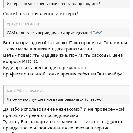
Интересно мне очень какие тесты вы проводите ?
Спасибо за проявленный интерес!
ApTyp написал(а):
САМ пользуюсь периодически присадками
NEWAS
.
Вот эти присадки обкатываю. Пока нравится. Топливная
+ для масла в движке + для трансмиссии.
Цель - повысить КПД движка, понизить расходы, цена
вопроса ИТОГО.
Буду просить подтвердить результат с
профессиональной точки зрения ребят из "Автокайфа".
Lena.MS написал(а):
Я понимаю , лучше иногда заправляться 98, верно?
Да! Ибо использование незнакомой и не проверенной
присадки, чревато последствиями.
Ту что у Вас на картинке я заливал - никакого эффекта -
правда после использования ее поехал в сервис.