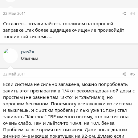
22 Май 2011
#4
Согласен...позаливайтесь топливом на хорошей
заправке...так более щадящее очищение произойдёт
топливной системы...
pas2x
Опытный
22 Май 2011
#5
Если система не сильно загажена, можно попробовать
залить этот препаратик в 1/4 от рекомендованной дозы с
простым (не разные там "Экто" и "Ультима"!), но
хорошим бензином. Понемногу все какашки из системы
и выжгешь. Я с 30т.км пробега (и лью уже 15т.км) стал
заливать "Кастрол" ТВЕ именно потому, что чистит она
очень слабо. Там и льётся-то 10мл. на 10л. бенза.
Проблем за всё время нет никаких. Даже после долгих
зимних (4-е месяца) покатушек на 92-ом. Думаю если