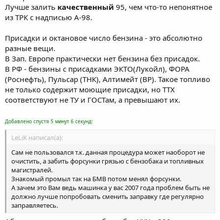
Лучше залить
качественный
95, чем что-то непонятное
из ТРК с надписью А-98.
Присадки и октановое число бензина - это абсолютно
разные вещи.
В Зап. Европе практически нет бензина без присадок.
В РФ - бензины с присадками ЭКТО(Лукойл), ФОРА
(Роснефть), Пульсар (ТНК), Алтимейт (ВР). Такое топливо
не только содержит моющие присадки, но ТТХ
соответствуют не ТУ и ГОСТам, а превышают их.
Добавлено спустя 5 минут 6 секунд:
LeLiK написал(а):
Сам не пользовался т.к. данная процедура может наоборот не
очистить, а забить форсунки грязью с бензобака и топливных
магистралей.
Знакомый промыл так на БМВ потом менял форсунки.
А зачем это Вам ведь машинка у вас 2007 года проблем быть не
должно лучше попробовать сменить заправку где регулярно
заправляетесь.