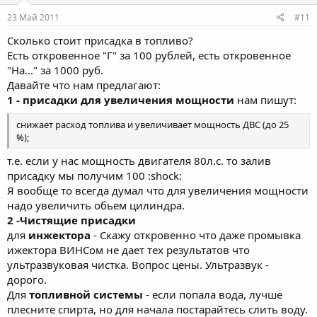
23 Май 2011
#11
Сколько стоит присадка в топливо?
Есть откровенное "Г" за 100 рублей, есть откровенное
"На..." за 1000 руб.
Давайте что нам предлагают:
1 - присадки для увеличения мощности
нам пишут:
снижает расход топлива и увеличивает мощность ДВС (до 25
%);
т.е. если у нас мощность двигателя 80л.с. то залив
присадку мы получим 100 :shock:
Я вообще то всегда думал что для увеличения мощности
надо увеличить обьем цилиндра.
2 -Чистящие присадки
для
инжектора
- Скажу откровенно что даже промывка
ижектора ВИНСом не дает тех результатов что
ультразвуковая чистка. Вопрос цены. Ультразвук -
дорого.
Для
топливной системы
- если попала вода, лучше
плесните спирта, но для начала постарайтесь слить воду.