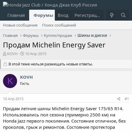
Главная
Форумы
Вход
Что нового?
Регистрация
Пользовател
Новые сообщения
Поиск сообщений
Главная
Форумы
Куплю/продам
Шины и диски
Продам Michelin Energy Saver
А
Д
KOVH
10 Апр 2015
в
а
т
В этой теме нельзя размещать новые ответы.
т
о
а
р
н
KOVH
K
т
а
Гость
е
ч
м
а
ы
л
10 Апр 2015
#1
а
Продам летние шины Michelin Energy Saver 175/65 R14.
Использовались пол сезона (примерно 2500 км) на
Honda Jazz первого поколения. Состояние отличное, без
проколов, грыж и ремонтов. Состояние протектора