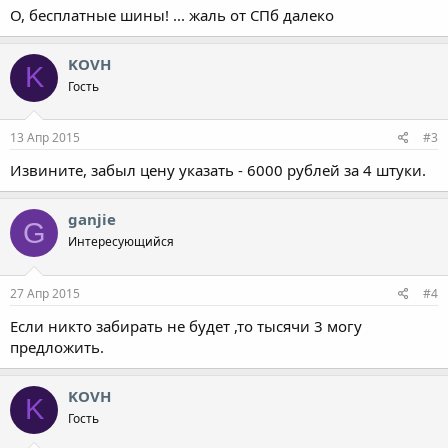
О, бесплатные шины! ... жаль от СПб далеко
KOVH
K
Гость
13 Апр 2015
#3
Извините, забыл цену указать - 6000 рублей за 4 штуки.
ganjie
G
Интересующийся
27 Апр 2015
#4
Если никто забирать не будет ,то тысячи 3 могу
предложить.
KOVH
K
Гость