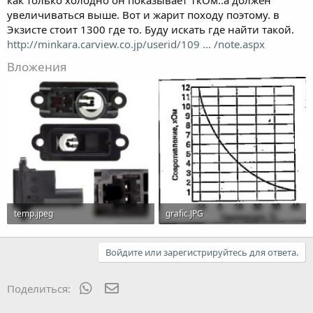
как только холодно он показывает 1кОм..а должен
увеличиваться выше. Вот и жарит походу поэтому. в
Экзисте стоит 1300 где то. Буду искать где найти такой.
http://minkara.carview.co.jp/userid/109 ... /note.aspx
Вложения
temp.jpeg
grafic.JPG
12.2 KB · Просмотры: 891
40.7 KB · Просмотры: 893
Войдите или зарегистрируйтесь для ответа.
WhatsApp
Электронная почта
Поделиться: