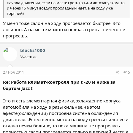
начала движения, если на месте греть (в т.ч. и автозапуском, то
и через 15 минут воздух прохладный идет, а на ходу уже
горячий)
У меня тоже салон на ходу прогревается быстрее. Это
логично. А на месте можно и полчаса греть - ничего не
прогреешь.
blacks1000
Участник
27 Ноя 2011
#15
Re: Работа климат-контроля при t -20 и ниже за
бортом Jazz I
Это и есть элементарная физика,охлаждение корпуса
автомобиля на ходу в разы сильнее,на этом
эфекте(охлаждении) построена система охлаждения
двигателя...Естественно мотор на ходу греется сильнее и
отдача печки больше,но пока машина не прогрелась
полностью салон прогревается только в верхней части,а