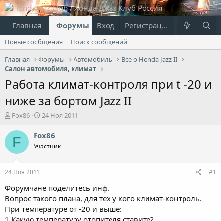
Главная
Форумы
Вход
Что нового?
Регистрация
Пользовател
Новые сообщения
Поиск сообщений
Главная
Форумы
Автомобиль
Все о Honda Jazz II
Салон автомобиля, климат
Работа климат-контроля при t -20 и
ниже за бортом Jazz II
А
Д
Fox86
24 Ноя 2011
в
а
т
т
Fox86
F
о
а
Участник
р
н
т
а
е
ч
24 Ноя 2011
#1
м
а
ы
л
Форумчане поделитесь инф.
а
Вопрос такого плана, для тех у кого климат-контроль.
При температуре от -20 и выше:
1.Какую температуру отопителя ставите?