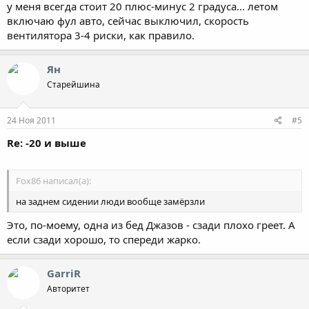
у меня всегда стоит 20 плюс-минус 2 градуса... летом
включаю фул авто, сейчас выключил, скорость
вентилятора 3-4 риски, как правило.
Ян
Старейшина
24 Ноя 2011
#5
Re: -20 и выше
Fox86 написал(а):
на заднем сидении люди вообще замёрзли
Это, по-моему, одна из бед Джазов - сзади плохо греет. А
если сзади хорошо, то спереди жарко.
GarriR
Авторитет