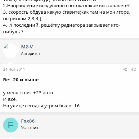
2.Направление воздушного потока какое выставляете?
3. скорость обдува какую ставите(как там на мониторе,
по рискам 2,3,4,)
4. И последний, решётку радиатора закрывает кто-
нибудь ?
M2-V
Авторитет
24 Ноя 2011
#2
Re: -20 и выше
у меня стоит +23 авто.
И всё.
На улице сегодня утром было -16.
Fox86
F
Участник