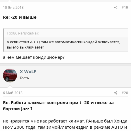
10 Янв 2013
#19
Re: -20 и выше
Fox86 написал(а):
А если стоит АВТО, там же автоматически кондей включается,
вы его выключаете?
а чем мешает кондиционер?
X-WoLF
Гость
6 Май 2013
#20
Re: Работа климат-контроля при t -20 и ниже за
бортом Jazz I
не нравится мне как работает климат. РАньше был Хонда
HR-V 2000 года, там зимой/летом ездил в режиме АВТО и