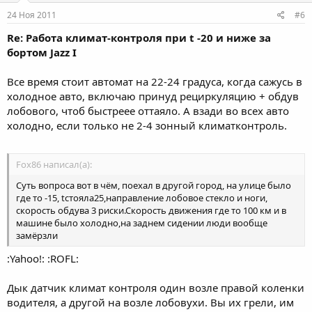
24 Ноя 2011
#6
Re: Работа климат-контроля при t -20 и ниже за
бортом Jazz I
Все время стоит автомат на 22-24 градуса, когда сажусь в
холодное авто, включаю принуд рециркуляцию + обдув
лобового, чтоб быстреее оттаяло. А взади во всех авто
холодно, если только не 2-4 зонный климатконтроль.
Fox86 написал(а):
Суть вопроса вот в чём, поехал в другой город, на улице было
где то -15, tстояла25,направление лобовое стекло и ноги,
скорость обдува 3 риски.Скорость движения где то 100 км и в
машине было холодно,на заднем сидении люди вообще
замёрзли
:Yahoo!: :ROFL:
Дык датчик климат контроля один возле правой коленки
водителя, а другой на возле лобовухи. Вы их грели, им