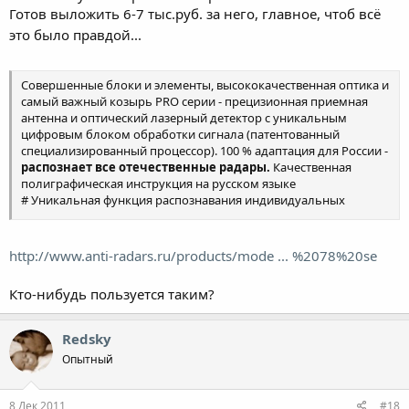
Готов выложить 6-7 тыс.руб. за него, главное, чтоб всё
это было правдой...
Совершенные блоки и элементы, высококачественная оптика и
самый важный козырь PRO серии - прецизионная приемная
антенна и оптический лазерный детектор с уникальным
цифровым блоком обработки сигнала (патентованный
специализированный процессор). 100 % адаптация для России -
распознает все отечественные радары.
Качественная
полиграфическая инструкция на русском языке
# Уникальная функция распознавания индивидуальных
параметров излучения радара
# Уникальная функция распознавания индивидуальных
параметров излучения лазера
http://www.anti-radars.ru/products/mode ... %2078%20se
# Ka Max Mode - улучшена чувствительность в Ка диапазоне.
# Обнаружение лазера 360° Total Perimeter Protection
Кто-нибудь пользуется таким?
# Обнаружение лазера 360° Total Perimeter Protection
# Матричный дисплей синего цвета с функцией AutoDim
# Двойной светоиндикатор LED на крышке
Redsky
# Обнаружение X,K,Ka диапазонов постоянного действия
Опытный
# Обнаружение импульсных сигналов X-диапазона
# Обнаружение импульсных сигналов K и Ka-диапазона POP™
# Голосовое оповещение RealVoice™
8 Дек 2011
#18