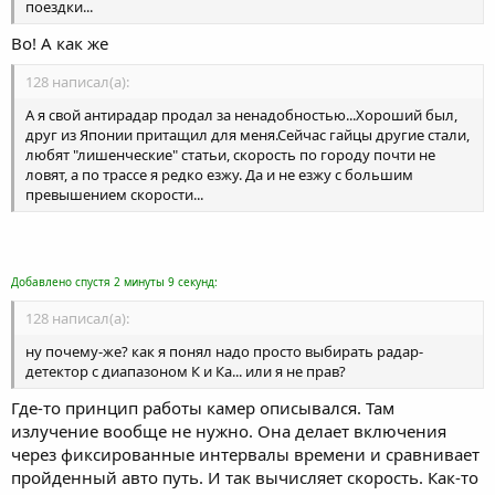
поездки...
Во! А как же
128 написал(а):
А я свой антирадар продал за ненадобностью...Хороший был,
друг из Японии притащил для меня.Сейчас гайцы другие стали,
любят "лишенческие" статьи, скорость по городу почти не
ловят, а по трассе я редко езжу. Да и не езжу с большим
превышением скорости...
Добавлено спустя 2 минуты 9 секунд:
128 написал(а):
ну почему-же? как я понял надо просто выбирать радар-
детектор с диапазоном К и Ка... или я не прав?
Где-то принцип работы камер описывался. Там
излучение вообще не нужно. Она делает включения
через фиксированные интервалы времени и сравнивает
пройденный авто путь. И так вычисляет скорость. Как-то