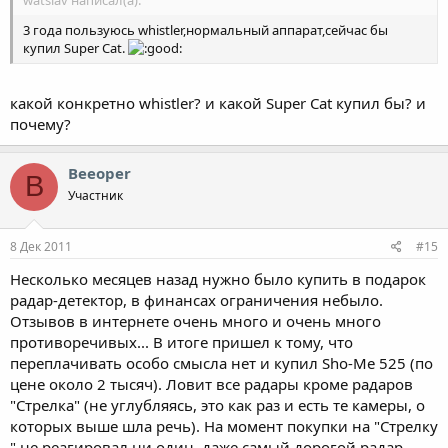
watslav написал(а):
3 года пользуюсь whistler,нормальный аппарат,сейчас бы
купил Super Cat.
какой конкретно whistler? и какой Super Cat купил бы? и
почему?
Beeoper
B
Участник
8 Дек 2011
#15
Несколько месяцев назад нужно было купить в подарок
радар-детектор, в финансах ограничения небыло.
Отзывов в интернете очень много и очень много
противоречивых... В итоге пришел к тому, что
переплачивать особо смысла нет и купил Sho-Me 525 (по
цене около 2 тысяч). Ловит все радары кроме радаров
"Стрелка" (не углубляясь, это как раз и есть те камеры, о
которых выше шла речь). На момент покупки на "Стрелку
" не реагировал ни один, даже самый дорогой радар-