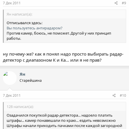
7 Дек 2011
#9
Ян написал(а):
Отписывался здесь:
Вы пользуетесь антирадаром?
Против камер, боюсь, не поможет. Другой у них принцип
работы.
ну почему-же? как я понял надо просто выбирать радар-
детектор с диапазоном К и Ка... или я не прав?
Ян
Старейшина
7 Дек 2011
#10
128 написал(а):
Озадачился покупкой радар-детектора... надоело платить
штрафы... камер понавешали по краю... ездить невозможно
Штрафы начали приходить пачками после каждой загородной