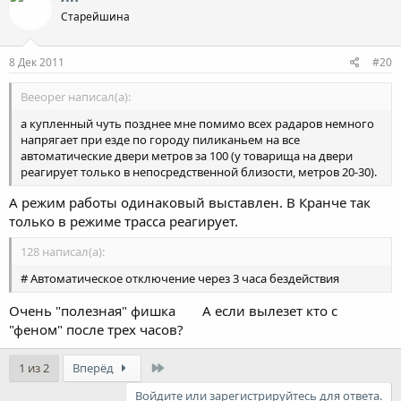
Старейшина
8 Дек 2011
#20
Beeoper написал(а):
а купленный чуть позднее мне помимо всех радаров немного
напрягает при езде по городу пиликаньем на все
автоматические двери метров за 100 (у товарища на двери
реагирует только в непосредственной близости, метров 20-30).
А режим работы одинаковый выставлен. В Кранче так
только в режиме трасса реагирует.
128 написал(а):
# Автоматическое отключение через 3 часа бездействия
Очень "полезная" фишка
А если вылезет кто с
"феном" после трех часов?
Last
1 из 2
Вперёд
Войдите или зарегистрируйтесь для ответа.