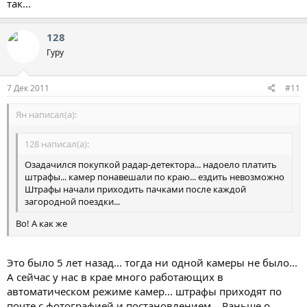
так...
128
Гуру
7 Дек 2011
#11
Ян написал(а):
128 написал(а):
Озадачился покупкой радар-детектора... надоело платить
штрафы... камер понавешали по краю... ездить невозможно
Штрафы начали приходить пачками после каждой
загородной поездки...
Во! А как же
128 написал(а):
Это было 5 лет назад... тогда ни одной камеры не было...
А я свой антирадар продал за ненадобностью...Хороший
А сейчас у нас в крае много работающих в
был, друг из Японии притащил для меня.Сейчас гайцы
другие стали, любят "лишенческие" статьи, скорость по
автоматическом режиме камер... штрафы приходят по
городу почти не ловят, а по трассе я редко езжу. Да и не
почте с фотографией и постановлением... Раньше о