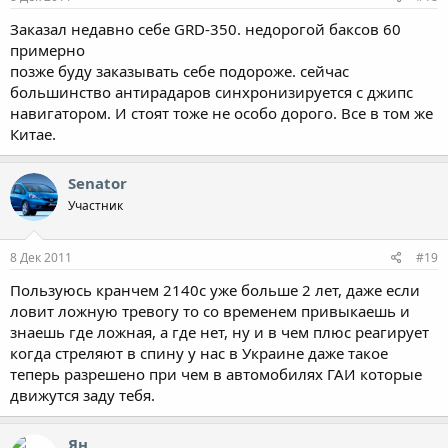
# Функция Антисон
# Три режима Город
Заказал недавно себе GRD-350. недорогой баксов 60
# Режим обучения с возможностью отключения диапазонов
примерно
# Режим Приглушение звука и Автоприглушение звука
позже буду заказывать себе подороже. сейчас
# Автоматическое отключение через 3 часа бездействия
большинство антирадаров синхронизируется с джипс
# Энергонезависимая память настроек
навигатором. И стоят тоже не особо дорого. Все в том же
# Обнаружение маячков SWS
# Тип приемника: Супергетеродинный, с двойным
Китае.
преобразованием частоты
# Длина волны обнаруживаемого лазерного излучения, нм:
Senator
800-950
Участник
Частоты обнаруживаемых радиосигналов:
# 10500 Гц – 10550 Гц (Х диапазон)
# 24050 Гц – 24250 Гц (К диапазон)
8 Дек 2011
#19
# 33400 Гц – 36000 Гц (Ка диапазон)
Пользуюсь кранчем 2140с уже больше 2 лет, даже если
Топ-модель радар-детектора для России. Берет все радары, не
ловит ложную тревогу то со временем привыкаешь и
реагирует на помехи. Оптимально цена/качество.
знаешь где ложная, а где нет, ну и в чем плюс реагирует
когда стреляют в спину у нас в Украине даже такое
теперь разрешено при чем в автомобилях ГАИ которые
движутся заду тебя.
Ян