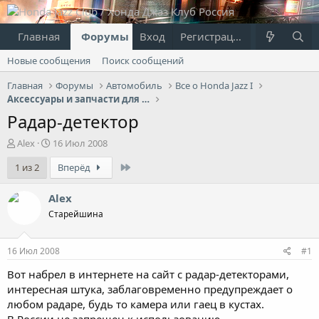
Главная
Форумы
Вход
Что нового?
Регистрация
Пользовател
Новые сообщения
Поиск сообщений
Главная
Форумы
Автомобиль
Все о Honda Jazz I
Аксессуары и запчасти для Jazz I
Радар-детектор
А
Д
Alex
16 Июл 2008
в
а
Last
1 из 2
Вперёд
т
т
о
а
р
н
Alex
т
а
Старейшина
е
ч
м
а
ы
л
16 Июл 2008
#1
а
Вот набрел в интернете на сайт с радар-детекторами,
интересная штука, заблаговременно предупреждает о
любом радаре, будь то камера или гаец в кустах.
В России не запрещен к использованию.