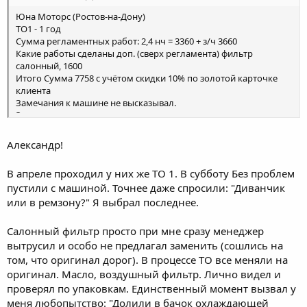
Юна Моторс (Ростов-на-Дону)
ТО1 - 1 год
Сумма регламентных работ: 2,4 нч = 3360 + з/ч 3660
Какие работы сделаны доп. (сверх регламента) фильтр
салонный, 1600
Итого Сумма 7758 с учётом скидки 10% по золотой карточке
клиента
Замечания к машине не высказывал.
Замечания:
Порекомендовали заменить салонный фильтр, просто
Александр!
так, потому что год ему.
Развал-схождение или типа того делать не предложили,
В апреле проходил у них же ТО 1. В субботу Без проблем
хотя руль у меня после последней смены резины
пустили с машиной. Точнее даже спросили: "Диванчик
немного в сторону стоит. Наверное потому, что не было
или в ремзону?" Я выбрал последнее.
замечания
Салонный фильтр просто при мне сразу менеджер
Присутствовать при обслуживании не дали, сначала
просто так, а после упоминания законов и правил
вытрусил и особо не предлагал заменить (сошлись на
объяснили, что техника безопасности, куча
том, что оригинал дорог). В процессе ТО все меняли на
оборудования и некому будет за мной приглядывать, а
оригинал. Масло, воздушный фильтр. Лично видел и
мастер будет очень занят.
проверял по упаковкам. Единственный момент вызвал у
Время ожидания - примерно 2,5 часа
меня любопытство: "Долили в бачок охлаждающей