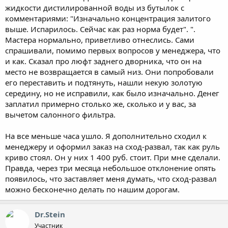
жидкости дистилированной воды из бутылок с
В общем не представляю, что творится в зоне техобслуживания
комментариями: "Изначально концентрация залитого
такого, что организация готова сознательно идти на
выше. Испарилось. Сейчас как раз норма будет". ".
нарушение закона. Выполнялось ли обслуживание в полном
Мастера нормально, приветливо отнеслись. Сами
объёме - не знаю.
спрашивали, помимо первых вопросов у менеджера, что
и как. Сказал про люфт заднего дворника, что он на
место не возвращается в самый низ. Они попробовали
его переставить и подтянуть, нашли некую золотую
середину, но не исправили, как было изначально. Денег
заплатил примерно столько же, сколько и у вас, за
вычетом салонного фильтра.
На все меньше часа ушло. Я дополнительно сходил к
менеджеру и оформил заказ на сход-развал, так как руль
криво стоял. Он у них 1 400 руб. стоит. При мне сделали.
Правда, через три месяца небольшое отклонение опять
появилось, что заставляет меня думать, что сход-развал
можно бесконечно делать по нашим дорогам.
Dr.Stein
Участник