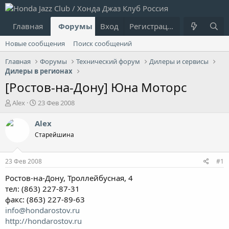
Главная
Форумы
Вход
Что нового?
Регистрация
Пользовател
Новые сообщения
Поиск сообщений
Главная
Форумы
Технический форум
Дилеры и сервисы
Дилеры в регионах
[Ростов-на-Дону] Юна Моторс
А
Д
Alex
23 Фев 2008
в
а
т
т
Alex
о
а
Старейшина
р
н
т
а
е
ч
23 Фев 2008
#1
м
а
ы
л
Ростов-на-Дону, Троллейбусная, 4
а
тел: (863) 227-87-31
факс: (863) 227-89-63
info@hondarostov.ru
http://hondarostov.ru