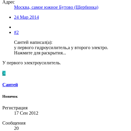
Адрес
Москва, самое южное Бутово (Щербинка)
24 Мар 2014
#2
Сантей написал(а):
у первого гидроусилитель,а у второго электро.
Нажмите для раскрытия...
У первого электроусилитель.
С
Сантей
Новичок
Регистрация
17 Сен 2012
Сообщения
20