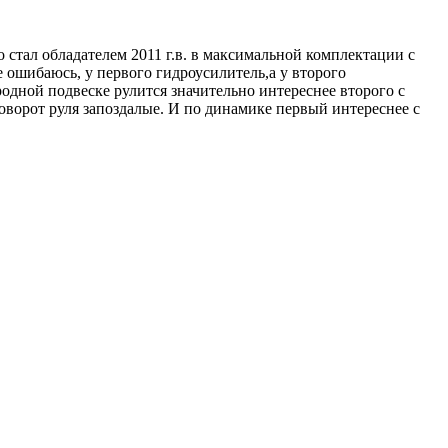
о стал обладателем 2011 г.в. в максимальной комплектации с
е ошибаюсь, у первого гидроусилитель,а у второго
родной подвеске рулится значительно интереснее второго с
поворот руля запоздалые. И по динамике первый интереснее с