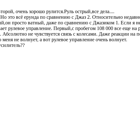
орой, очень хорошо рулится.Руль острый,все дела....
й.Но это всё ерунда по сравнению с Джаз 2. Относительно недавн
ый,он просто ватный, даже по сравнению с Джазиком 1. Если я н
ает рулевое управление. Первый,с пробегом 108 000 все еще на 
й. Абсолютно не чувствуется связь с колесами. Даже реакции на 
 меня не волнует, а вот рулевое управление очень волнует.
усилитель??