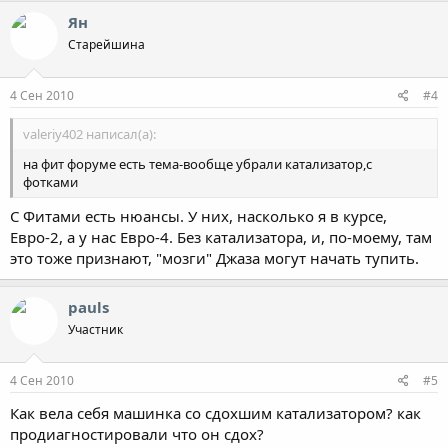
Ян
Старейшина
4 Сен 2010
#4
valeriy402 написал(а):
на фит форуме есть тема-вообще убрали катализатор,с
фотками
С Фитами есть нюансы. У них, насколько я в курсе,
Евро-2, а у нас Евро-4. Без катализатора, и, по-моему, там
это тоже признают, "мозги" Джаза могут начать тупить.
pauls
Участник
4 Сен 2010
#5
Как вела себя машинка со сдохшим катализатором? как
продиагностировали что он сдох?