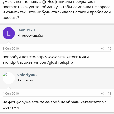
умею.. цен не нашла ((( Неофициалы предлагают
поставить какую-то "обманку" чтобы лампочка не горела
и ездить так.. Кто-нибудь сталкивался с такой проблемой
вообще?
leon9979
L
Интересующийся
3 Сен 2010
#2
попробуй вот это-http://www.catalizator.ru/или
этоhttp://avto-servis.com/glushiteli.php
valeriy402
Авторитет
4 Сен 2010
#3
на фит форуме есть тема-вообще убрали катализатор,с
фотками