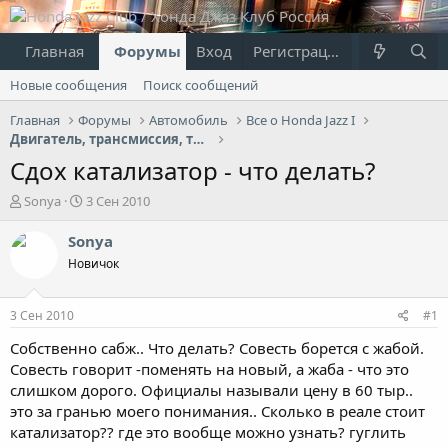
Главная
Форумы
Вход
Что нового?
Регистрация
Пользовател
Новые сообщения
Поиск сообщений
Главная
Форумы
Автомобиль
Все о Honda Jazz I
Двигатель, трансмиссия, топливная система
Сдох катализатор - что делать?
А
Д
Sonya
3 Сен 2010
в
а
т
т
Sonya
о
а
Новичок
р
н
т
а
е
ч
3 Сен 2010
#1
м
а
ы
л
Собственно сабж.. Что делать? Совесть борется с жабой.
а
Совесть говорит -поменять на новый, а жаба - что это
слишком дорого. Официалы называли цену в 60 тыр..
это за гранью моего понимания.. Сколько в реале стоит
катализатор?? где это вообще можно узнать? гуглить