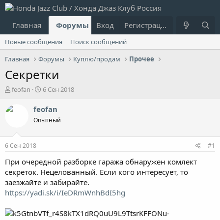
Главная
Форумы
Вход
Что нового?
Регистрация
Пользовател
Новые сообщения
Поиск сообщений
Главная
Форумы
Куплю/продам
Прочее
Секретки
А
Д
feofan
6 Сен 2018
в
а
т
т
feofan
о
а
Опытный
р
н
т
а
е
ч
6 Сен 2018
#1
м
а
ы
л
При очередной разборке гаража обнаружен комлект
а
секреток. Нецелованный. Если кого интересует, то
заезжайте и забирайте.
https://yadi.sk/i/IeDRmWnhBdI5hg