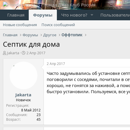
Главная
Форумы
Что нового?
Пользовател
Новые сообщения
Поиск сообщений
Главная
Форумы
Другое
Оффтопик
Септик для дома
А
Д
Jakarta
2 Апр 2017
в
а
т
т
2 Апр 2017
о
а
Часто задумывались об установке септ
р
н
т
а
поговорили с соседями, почитали в се
е
ч
хорошо, не гонятся за наживой, а пом
м
а
быстро установили. Пользуемся, все у
Jakarta
ы
л
а
Новичок
Регистрация
8 Май 2012
Сообщения
23
Возраст
45