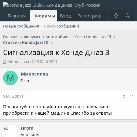
Главная
Форумы
Вход
Что нового?
Регистрация
Пользовател
Новые сообщения
Поиск сообщений
Главная
Форумы
Автомобиль
Все о Honda Jazz III
Статьи о Honda Jazz III
Сигнализация к Хонде Джаз 3
А
Д
Мирослава
5 Май 2021
в
а
т
т
Мирослава
М
о
а
Гость
р
н
т
а
е
ч
5 Май 2021
#1
м
а
ы
л
Посоветуйте пожалуйста какую сигнализацию
а
приобрести к нашей машине Спасибо за ответы
Hrom
Авторитет