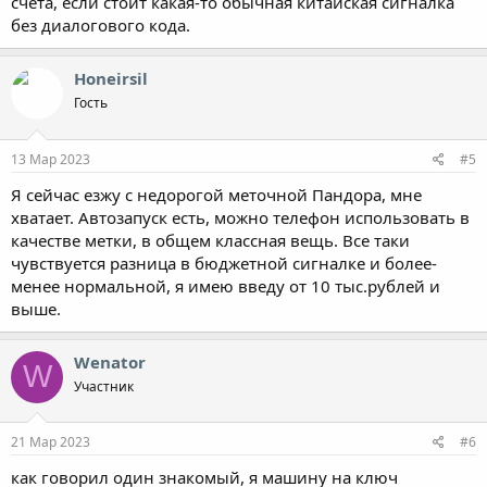
счета, если стоит какая-то обычная китайская сигналка
без диалогового кода.
Honeirsil
Гость
13 Мар 2023
#5
Я сейчас езжу с недорогой меточной Пандора, мне
хватает. Автозапуск есть, можно телефон использовать в
качестве метки, в общем классная вещь. Все таки
чувствуется разница в бюджетной сигналке и более-
менее нормальной, я имею введу от 10 тыс.рублей и
выше.
Wenator
W
Участник
21 Мар 2023
#6
как говорил один знакомый, я машину на ключ