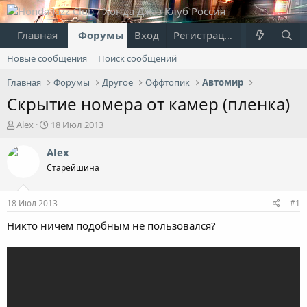
Главная
Форумы
Вход
Что нового?
Регистрация
Пользовател
Новые сообщения
Поиск сообщений
Главная
Форумы
Другое
Оффтопик
Автомир
Скрытие номера от камер (пленка)
А
Д
Alex
18 Июл 2013
в
а
т
т
Alex
о
а
Старейшина
р
н
т
а
е
ч
18 Июл 2013
#1
м
а
ы
л
Никто ничем подобным не пользовался?
а