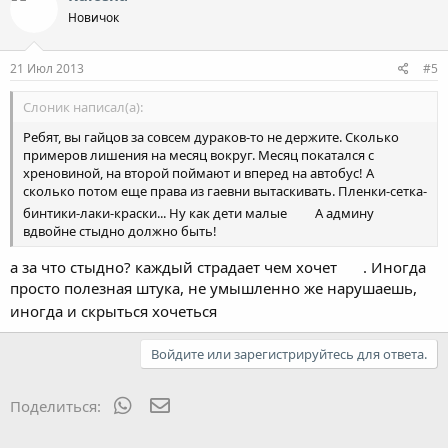
Новичок
21 Июл 2013
#5
Слоник написал(а):
Ребят, вы гайцов за совсем дураков-то не держите. Сколько
примеров лишения на месяц вокруг. Месяц покатался с
хреновиной, на второй поймают и вперед на автобус! А
сколько потом еще права из гаевни вытаскивать. Пленки-сетка-
бинтики-лаки-краски... Ну как дети малые
А админу
вдвойне стыдно должно быть!
а за что стыдно? каждый страдает чем хочет
. Иногда
просто полезная штука, не умышленно же нарушаешь,
иногда и скрыться хочеться
Войдите или зарегистрируйтесь для ответа.
WhatsApp
Электронная почта
Поделиться: