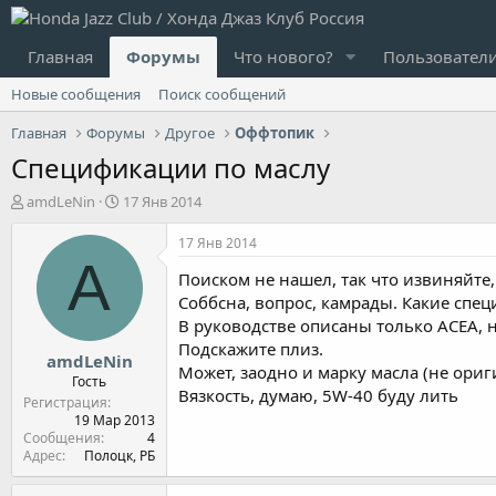
Главная
Форумы
Что нового?
Пользовател
Новые сообщения
Поиск сообщений
Главная
Форумы
Другое
Оффтопик
Спецификации по маслу
А
Д
amdLeNin
17 Янв 2014
в
а
т
т
17 Янв 2014
о
а
A
Поиском не нашел, так что извиняйте,
р
н
т
а
Соббсна, вопрос, камрады. Какие спец
е
ч
В руководстве описаны только ACEA, н
м
а
Подскажите плиз.
amdLeNin
ы
л
Может, заодно и марку масла (не ориг
а
Гость
Вязкость, думаю, 5W-40 буду лить
Регистрация
19 Мар 2013
Сообщения
4
Адрес
Полоцк, РБ