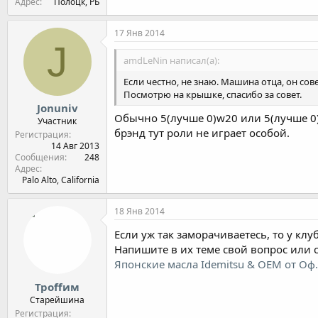
Адрес
Полоцк, РБ
17 Янв 2014
J
amdLeNin написал(а):
Если честно, не знаю. Машина отца, он сов
Посмотрю на крышке, спасибо за совет.
Jonuniv
Обычно 5(лучше 0)w20 или 5(лучше 0)w
Участник
брэнд тут роли не играет особой.
Регистрация
14 Авг 2013
Сообщения
248
Адрес
Palo Alto, California
18 Янв 2014
Если уж так заморачиваетесь, то у кл
Напишите в их теме свой вопрос или с
Японские масла Idemitsu & OEM от Оф
Троffим
Старейшина
Регистрация