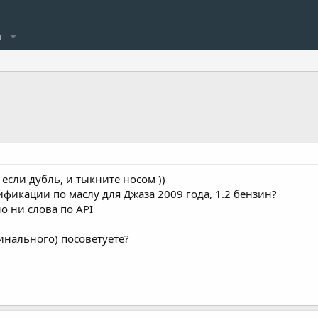
и
 если дубль, и тыкните носом ))
ификации по маслу для Джаза 2009 года, 1.2 бензин?
о ни слова по API
инального) посоветуете?