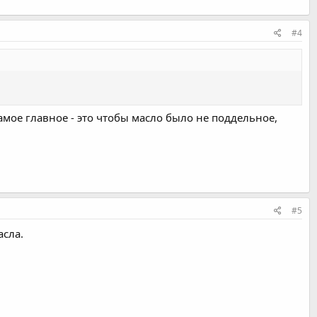
#4
самое главное - это чтобы масло было не поддельное,
#5
асла.