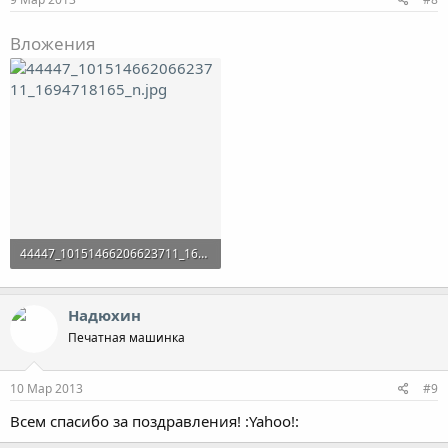
Вложения
44447_10151466206623711_1694718165_n.jpg
30.6 KB · Просмотры: 1,161
Надюхин
Печатная машинка
10 Мар 2013
#9
Всем спасибо за поздравления! :Yahoo!: