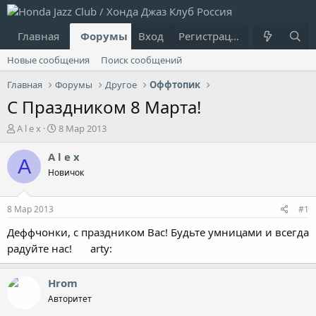
Главная
Форумы
Вход
Что нового?
Регистрация
Пользовател
Новые сообщения
Поиск сообщений
Главная
Форумы
Другое
Оффтопик
С Праздником 8 Марта!
А
Д
A l е х
8 Мар 2013
в
а
т
т
A l е х
A
о
а
Новичок
р
н
т
а
е
ч
8 Мар 2013
#1
м
а
ы
л
Деффчонки, с праздником Вас! Будьте умницами и всегда
а
радуйте нас!
arty:
Hrom
Авторитет