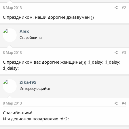
8 Мар 2013
#2
С праздником, наши дорогие джазвумен ))
Alex
Старейшина
8 Мар 2013
#3
С праздником вас дорогие женщины))) :l_daisy: :l_daisy:
:l_daisy:
Zika495
Интересующийся
8 Мар 2013
#4
Спасибоньки!
И я девчонок поздравляю :dr2: