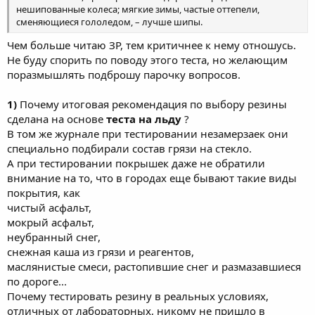
выступления двух одинаковых «Фольксвагенов-Пассат»,
нешипованные колеса; мягкие зимы, частые оттепели,
обутых в соответствующие шины. Зима была не на шутку
сменяющиеся гололедом, – лучше шипы.
суровой: в назначенный день температура упала ниже –45оС.
Каково же было общее удивление, когда автомобиль на
Чем больше читаю ЗР, тем критичнее к нему отношусь.
резине без шипов оказался в среднем на 15–17% быстрее
Не буду спорить по поводу этого теста, но желающим
собрата на шиповках! Специалисты оправдывались:
поразмышлять подброшу парочку вопросов.
промороженный лед тверже бетона и шипы попросту не в
силах его проколоть; резина в шипованных покрышках более
1)
Почему итоговая рекомендация по выбору резины
жесткая и на сильном холоде дубеет так, что перестает
сделана на основе
теста на льду
?
выпускать шипы в зоне контакта с дорогой. А липучки, мол,
изготовлены из более мягкого состава...
В том же журнале при тестировании незамерзаек они
специально подбирали состав грязи на стекло.
МОРОЗ И СОЛНЦЕ
А при тестировании покрышек даже не обратили
внимание на то, что в городах еще бывают такие виды
В своих тестах, проводимых уже более десятка зим (а зимы,
покрытия, как
естественно, бывали разные – от 30о мороза до оттепели), мы
чистый асфальт,
периодически сталкивались с этим явлением. Чтобы дать,
наконец, четкий ответ на вопрос, могут ли липучки на льду
мокрый асфальт,
тормозить лучше шиповок и если да, то при каких условиях,
неубранный снег,
мы и провели это исследование.
снежная каша из грязи и реагентов,
маслянистые смеси, растопившие снег и размазавшиеся
Конечно, мы интересовались мнением специалистов разных
по дороге...
компаний, но получали довольно осторожные ответы.
Почему тестировать резину в реальных условиях,
Инженеры Continental и Michelin, например, утверждают, что
температура «равнодействия» шипованных и нешипованных
отличных от лабораторных, никому не пришло в