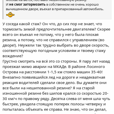
И
не смог затормозить
в собственном не очень хорошо
вычищенном дворе, въехал в припаркованный автомобиль.
У соседа какой стаж? Он что, до сих пор не знает, что
тормозить зимой предпочтительнее двигателем? Скорее
всего он въехал не потому, что у него была плохая
резина, а потому, что не справился с управлением (во
дворе!). Неужели так трудно выбрать во дворе скорость,
соответствующую погодным условиям и твоему стажу
вождение?
Грустно смотреть на всё это со стороны. Я пару лет назад
проезжал мимо аварии на МКАДе. В районе Лосиного
Острова на расстоянии 1-1,5 км стояло машин 35-40!
Внезапно появившийся лед на дороге и неадекватная
реакция водителей сделали свое дело. Вы думаете они
все были на нешипованной резине? Я на старой
изношенной резине без шипов крался со скоростью 20-
30 км/ч по правому ряду. Десятка слева от меня шла чуть
быстрее, увидела стоящую поперек полосы четверку и
попыталась объехать ее справа. Не знаю, что он делал,