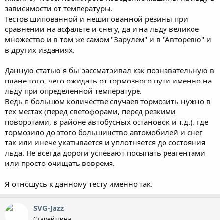
известный высокой стабильностью выступания шипов, и
зависимости от температуры.
Continental ContiWinterViking 2 – у него шипы более широкие.
Тестов шипованной и нешипованной резины при
Оппонентов им подобрали из новинок, в первую очередь
сравнении на асфальте и снегу, да и на льду великое
обещающих не бояться воды на льду. Это Nokian Hakkapeliitta
множество и в том же самом "Зарулем" и в "Авторевю" и
R, Michelin X-Ice 2 и Bridgestone Blizzak WS-60.
в других изданиях.
Работать будем на автомобиле «Шкода-Октавия», тормозить
со скорости 50 до 5 км/ч, чтобы исключить погрешности в
Данную статью я бы рассматривал как познавательную в
работе ABS (кратковременное блокирование колес) на
плане того, чего ожидать от тормозного пути именно на
небольшой скорости.
льду при определенной температуре.
Ведь в большом количестве случаев тормозить нужно в
Чтобы на состояние льда влияла только температура воздуха,
тех местах (перед светофорами, перед резкими
замеры проводили в пасмурную погоду или после захода
солнца, способного быстро подтопить лед.
поворотами, в районе автобусных остановок и т.д.), где
тормозило до этого большинство автомобилей и снег
ПОЛЕ ТЕМПЕРАТУР
так или инече укатывается и уплотняется до состояния
льда. Не всегда дороги успевают посыпать реагентами
Оказалось, что «точка равновесия» шиповок и липучек
или просто очищать вовремя.
размазана в интервале 13–15о мороза, посему эти результаты и
берем за базовые.
Я отношусь к данному тесту именно так.
При морозе около 20о липучки выигрывают у шиповок почти
20% тормозного пути! Полученные результаты позволили
SVG-Jazz
сделать вывод: чем ниже температура, тем больше разница в
пользу липучек. Объяснение простое: как уже отмечалось, с
Старейшина