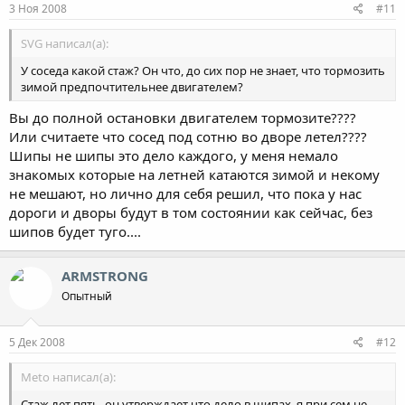
3 Ноя 2008
#11
SVG написал(а):
У соседа какой стаж? Он что, до сих пор не знает, что тормозить
зимой предпочтительнее двигателем?
Вы до полной остановки двигателем тормозите????
Или считаете что сосед под сотню во дворе летел????
Шипы не шипы это дело каждого, у меня немало
знакомых которые на летней катаются зимой и некому
не мешают, но лично для себя решил, что пока у нас
дороги и дворы будут в том состоянии как сейчас, без
шипов будет туго....
ARMSTRONG
Опытный
5 Дек 2008
#12
Meto написал(а):
Стаж лет пять, он утверждает что дело в шипах, я при сем не