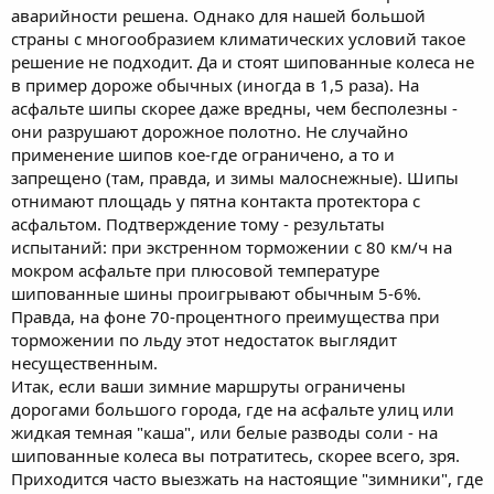
аварийности решена. Однако для нашей большой
страны с многообразием климатических условий такое
решение не подходит. Да и стоят шипованные колеса не
в пример дороже обычных (иногда в 1,5 раза). На
асфальте шипы скорее даже вредны, чем бесполезны -
они разрушают дорожное полотно. Не случайно
применение шипов кое-где ограничено, а то и
запрещено (там, правда, и зимы малоснежные). Шипы
отнимают площадь у пятна контакта протектора с
асфальтом. Подтверждение тому - результаты
испытаний: при экстренном торможении с 80 км/ч на
мокром асфальте при плюсовой температуре
шипованные шины проигрывают обычным 5-6%.
Правда, на фоне 70-процентного преимущества при
торможении по льду этот недостаток выглядит
несущественным.
Итак, если ваши зимние маршруты ограничены
дорогами большого города, где на асфальте улиц или
жидкая темная "каша", или белые разводы соли - на
шипованные колеса вы потратитесь, скорее всего, зря.
Приходится часто выезжать на настоящие "зимники", где