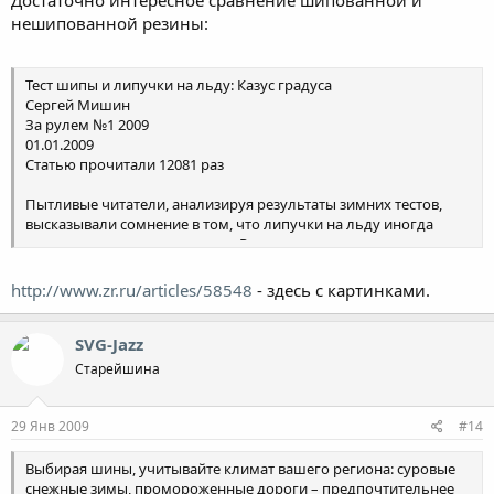
Достаточно интересное сравнение шипованной и
нешипованной резины:
Тест шипы и липучки на льду: Казус градуса
Сергей Мишин
За рулем №1 2009
01.01.2009
Статью прочитали 12081 раз
Пытливые читатели, анализируя результаты зимних тестов,
высказывали сомнение в том, что липучки на льду иногда
оказываются лучше шиповок. Результатами нашего
исследования делится Сергей Мишин.
http://www.zr.ru/articles/58548
- здесь с картинками.
С тем, что нешипованные шины – будем также называть их
липучками (это слово отражает характер работы покрышки) –
SVG-Jazz
на льду могут проявить себя лучше шиповок, мне довелось
Старейшина
столкнуться лет десять назад в Финляндии. Представители
фирмы Turvanasta, занимающейся разработкой и
изготовлением шипов, решили на практике доказать, что
29 Янв 2009
#14
шипованные шины (тогда это была Nokian Hakkapeliitta 1)
эффективнее нешипованных Nokian RSi, недавно появившихся
Выбирая шины, учитывайте климат вашего региона: суровые
на рынке. Для этого даже организовали показательные
снежные зимы, промороженные дороги – предпочтительнее