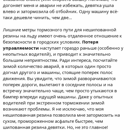
догоняет меня и аварии не избежать, девятка ушла
влево и затормозила об отбойник. Одну машину всё-
таки дешевле чинить, чем две...
Лишние метры тормозного пути для нешипованной
резины на льду имеют очень отдаленное отношение к
безопасности в городских условиях.
Потеря
управляемости
наступает гораздо раньше (особенно у
неопытных водителй), и приводит к значительно
большим неприятностям. Ради интереса, посчитайте
зимой количество аварий, в которых один просто
догнал другого и машины, стоящие поперек полос
движения. Вы увидите, что зимой разворачиваются
поперек дороги, вылетают в соседние полосы и на
встречку значительно чаще, чем просто утыкаются в
бампер впереди идущей машины. Даже у опытных
водителей при экстренном торможении зимой
возникают проблемы. Я не исключаю, что моя
нешипованная резина позволила мне затормозить на
сухом, промороженном асфальте быстрее, чем
шипованная резина девятки. Но, не это главное!