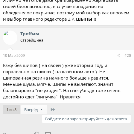
своей безопасностью, в случае попадания на
обледенелое покрытие, поэтому мой выбор как впрочем
и выбор главного редактора З.Р.
ШЫПЫ
!!!
Троffим
Старейшина
10 Мар 2009
#20
Езжу без шипов ( на своей ) уже который год, и
паралельно на шипах ( на казённом авто ). Не
шипованная резина намного больше нравится.
Меньше шума, мягче. Шипы не вылетают, значит
балансировка "не уходит". На снегу\льду тоже очень
достойно едет "липучка". Нравится.
Last
1 из 8
Вперёд
Войдите или зарегистрируйтесь для ответа.
WhatsApp
Электронная почта