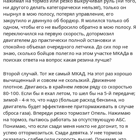
нажимал на тормоз или резко выкручивал руль (ни того,
ни другого делать категорически нельзя!), только он
нырнул в мою полосу, потерял управление, его
закрутило и двинуло об бордюр. Я молился только об
одном, чтобы его не выбросило обратно в мою полосу. Я
переключился на первую скорость, дотормозил
двигателем до практически полной остановки и
спокойно объехал очередного летчика. До сих пор не
знаю, сколько бойцов полегло на этом участке МКАДа в
поисках ответа на вопрос какая резина лучше?
Второй случай. Тот же самый МКАД. На этот раз хорошо
вычищенный и совсем не скользкий. Движение
плотное. Двигаюсь в крайнем левом ряду со скоростью
80-100. Если бы я ехал летом, то шел бы на 5-й передаче;
зимой - 4-я то, что надо (больше расход бензина, но
двигатель будет эффективнее притормаживать в случае
сброса газа). Впереди резко тормозит Опель. Нажимаю
на тормоз, пытаюсь работать за отсутствующую АБС.
Понимаю, что если сзади меня никто не догонит, то я
успею оттормозиться. Сзади девятка. У нее тормоза
оказались слабее (или скорость выше). Понимая, что