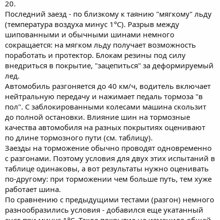
20.
Последний заезд - по близкому к таянию "мягкому" льду
(температура воздуха минус 1°С). Разрыв между
шипованными и обычными шинами немного
сокращается: на мягком льду получает возможность
поработать и протектор. Блокам резины под силу
внедриться в покрытие, "зацепиться" за деформируемый
лед.
Автомобиль разгоняется до 40 км/ч, водитель включает
нейтральную передачу и нажимает педаль тормоза "в
пол". С заблокированными колесами машина скользит
до полной остановки. Влияние шин на тормозные
качества автомобиля на разных покрытиях оценивают
по длине тормозного пути (см. таблицу).
Заезды на торможение обычно проводят одновременно
с разгонами. Поэтому условия для двух этих испытаний в
таблице одинаковы, а вот результаты нужно оценивать
по-другому: при торможении чем больше путь, тем хуже
работает шина.
По сравнению с предыдущими тестами (разгон) немного
разнообразились условия - добавился еще укатанный
снег при минус 1°С. Такое покрытие не изменило общей