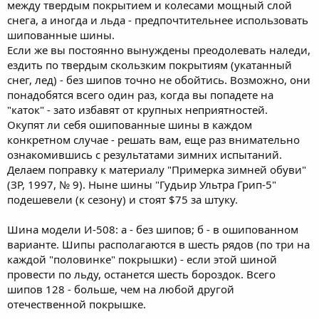
между твердым покрытием и колесами мощный слой
снега, а иногда и льда - предпочтительнее использовать
шипованные шины.
Если же вы постоянно вынуждены преодолевать наледи,
ездить по твердым скользким покрытиям (укатанный
снег, лед) - без шипов точно не обойтись. Возможно, они
понадобятся всего один раз, когда вы попадете на
"каток" - зато избавят от крупных неприятностей.
Окупят ли себя ошипованные шины в каждом
конкретном случае - решать вам, еще раз внимательно
ознакомившись с результатами зимних испытаний.
Делаем поправку к материалу "Примерка зимней обуви"
(ЗР, 1997, № 9). Ныне шины "Гудьир Ультра Грип-5"
подешевели (к сезону) и стоят $75 за штуку.
Шина модели И-508: а - без шипов; б - в ошипованном
варианте. Шипы располагаются в шесть рядов (по три на
каждой "половинке" покрышки) - если этой шиной
провести по льду, останется шесть бороздок. Всего
шипов 128 - больше, чем на любой другой
отечественной покрышке.