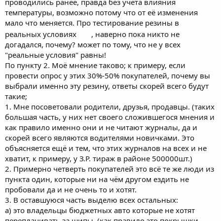
проводились ранее, правда без учета влияния
стабильными из года в год? Статистика продаж говорит о том,
что доля нешипованной резины составляет 30%. В городах она
температуры, возможно потому что от её изменения
доходит до 50%. Простые автолюбители не читают тестов? Или,
мало что меняется. Про тестирование резины в
может быть, всё-таки доверяют своим ощущениям за рулем
реальных условиях
, наверно пока никто не
больше, чем журналу "За рулем" ?
догадался, почему? может по тому, что не у всех
"реальные условия" равны!
По пункту 2. Моё мнение таково; к примеру, если
провести опрос у этих 30%-50% покупателей, почему вы
выбрали именно эту резину, ответы скорей всего будут
такие;
1. Мне посоветовали родители, друзья, продавцы. (таких
большая часть, у них нет своего сложившегося мнения и
как правило именно они и не читают журналы, да и
скорей всего являются водителями новичками. Это
объясняется ещё и тем, что этих журналов на всех и не
хватит, к примеру, у З.Р. тираж в районе 500000шт.)
2. Примерно четверть покупателей это всё те же люди из
пункта один, которые ни на чём другом ездить не
пробовали да и не очень то и хотят.
3. В оставшуюся часть выделю всех остальных:
а) это владельцы бюджетных авто которые не хотят
переплачивать за шипы. (как правило это покрышки