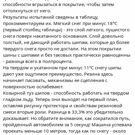
способности вгрызаться в покрытие, чтобы затем
оттолкнуться от него.
Результаты испытаний сведены в таблицу,
прокомментируем их. Мягкий снег при минус 18°С
(первый столбец таблицы) - это слой легкого, пушистого
снега поверх накатанного основания. Слой довольно
толстый, не дающий работать шипам, которые до более
твердого снега просто не достали. На этом покрытии
шины с шипами и без таковых практически равноценны
- разница всего в полпроцента.
На твердом и укатанном при минус 11°С снегу шипы
дают уже ощутимое преимущество. Резина здесь
начинает пасовать, механизмы ее сцепления с
поверхностью ослабевают.
Козырной туз шипов - способность работать на твердом
гладком льду. Теперь они выходят на первый план,
оставляя рисунку протектора и свойствам резиновой
смеси вторые роли. Разница в 33,3% это убедительно
доказывает. Но обратите внимание, как сократился путь,
пройденный автомобилем за 5 секунд! Машина успевала
проехать меньше 10 метров, тогда как по снегу - около