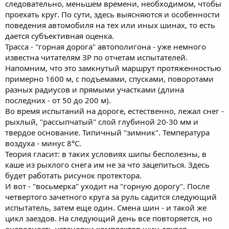
следовательно, меньшем времени, необходимом, чтобы
проехать круг. По сути, здесь выясняются и особенности
поведения автомобиля на тех или иных шинах, то есть
дается субъективная оценка.
Трасса - "горная дорога" автополигона - уже немного
известна читателям ЗР по отчетам испытателей.
Напомним, что это замкнутый маршрут протяженностью
примерно 1600 м, с подъемами, спусками, поворотами
разных радиусов и прямыми участками (длина
последних - от 50 до 200 м).
Во время испытаний на дороге, естественно, лежал снег -
рыхлый, "рассыпчатый" слой глубиной 20-30 мм и
твердое основание. Типичный "зимник". Температура
воздуха - минус 8°С.
Теория гласит: в таких условиях шипы бесполезны, в
каше из рыхлого снега им не за что зацепиться. Здесь
будет работать рисунок протектора.
И вот - "восьмерка" уходит на "горную дорогу". После
четвертого зачетного круга за руль садится следующий
испытатель, затем еще один. Смена шин - и такой же
цикл заездов. На следующий день все повторяется, но
очередность установки комплектов шин другая,