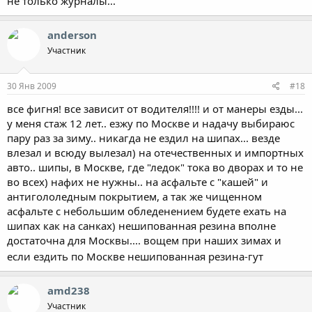
не только журналы...
Лучшие тормозные свойства у нешипованного «Мишлена»:
30,3 м. Средний тормозной путь липучек – 31,3 м. В шипах
anderson
«Конти» тормозит лучше «Мишлена» на 5,5 м. При таком
морозе преимущество еще на стороне более широких
Участник
«бриллиантовых» шипов. С перевесом в 6,1 м, или 19,5%,
побеждают липучки!
30 Янв 2009
#18
ХОЛОДНО
все фигня! все зависит от водителя!!!! и от манеры езды...
–13 ± 1оС
у меня стаж 12 лет.. езжу по Москве и надачу выбираюс
Лучшей оказалась шипованная «Конти», худшей…
пару раз за зиму.. никагда не ездил на шипах... везде
шипованный «Мишлен». Разница между ними составила 6,7 м.
влезал и всюду вылезал) на отечественных и импортных
Липучки, которым понадобилось 33,2–35,2 м, расположились
авто.. шипы, в Москве, где "ледок" тока во дворах и то не
посередке. Среднее значение у шиповок – 34,4 м, у липучек –
во всех) нафих не нужны.. на асфальте с "кашей" и
34,7 м. Разница менее 1%. В этих условиях липучки и шиповки
антигололедным покрытием, а так же чищенном
тормозят практически одинаково.
асфальте с небольшим обледенением будете ехать на
ПОТЕПЛЕНИЕ
шипах как на санках) нешипованная резина вполне
–5 ± 1оС
достаточна для Москвы.... вощем при наших зимах и
если ездить по Москве нешипованная резина-гут
Шиповки еще уменьшают тормозной путь: «Мишлен» на 5,8 м,
«Континенталь» на 4,5 м. Средний показатель – 29,2 м. А вот
липучки терпят фиаско: их результаты – 52,1–56,5 м. «Мишлен»
amd238
сравнялся с «Бриджстоуном», а впереди «Нокиан». Средний
Участник
тормозной путь на нешипованной резине – 54,9 м. Многовато!