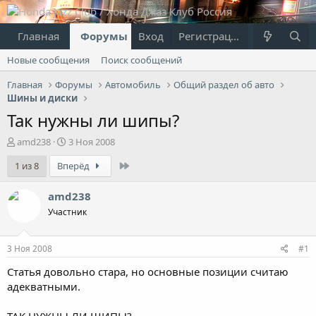
Главная
Форумы
Вход
Что нового?
Регистрация
Пользовател
Новые сообщения
Поиск сообщений
Главная
Форумы
Автомобиль
Общий раздел об авто
Шины и диски
Так нужны ли шипы?
А
Д
amd238
3 Ноя 2008
в
а
Last
1 из 8
Вперёд
т
т
о
а
р
н
amd238
т
а
Участник
е
ч
м
а
ы
л
3 Ноя 2008
#1
а
Статья довольно стара, но основные позиции считаю
адекватными.
ТАК НУЖНЫ ЛИ ШИПЫ?