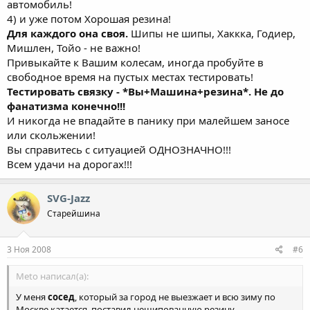
автомобиль!
4) и уже потом Хорошая резина!
Для каждого она своя.
Шипы не шипы, Хаккка, Годиер,
Мишлен, Тойо - не важно!
Привыкайте к Вашим колесам, иногда пробуйте в
свободное время на пустых местах тестировать!
Тестировать связку - *Вы+Машина+резина*. Не до
фанатизма конечно!!!
И никогда не впадайте в панику при малейшем заносе
или скольжении!
Вы справитесь с ситуацией ОДНОЗНАЧНО!!!
Всем удачи на дорогах!!!
SVG-Jazz
Старейшина
3 Ноя 2008
#6
Meto написал(а):
У меня
сосед
, который за город не выезжает и всю зиму по
Москве катается, поставил нешипованную резину.