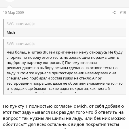
В таких условиях шиповки эффективнее почти в два раза.
10 Мар 2009
#19
ПОЧТИ НОЛЬ
0...– 1оС
SVG написал(а):
В таких условиях спасовали и шиповки, увеличившие
Mich
тормозной путь в среднем еще на 3,9 м. Даже «Конти» со
своими «брюликами» отдает 3,2 м. Липучки же окончательно
SVG написал(а):
провалились! «Нокиан» тормозит с результатом 77,1 м,
«Мишлен» и «Бриджстоун» переваливают за отметку 80 м.
Чем больше читаю ЗР, тем критичнее к нему отношусь.Не буду
Среднее значение – 82,3 м. При такой температуре липучки на
спорить по поводу этого теста, но желающим поразмышлять
льду безоговорочно, почти в два с половиной раза
подброшу парочку вопросов.1) Почему итоговая
проигрывают шиповкам.
рекомендация по выбору резины сделана на основе теста на
льду ?В том же журнале при тестировании незамерзаек они
Выбирая шины, учитывайте климат вашего региона: суровые
специально подбирали состав грязи на стекло.А при
снежные зимы, промороженные дороги – предпочтительнее
тестировании покрышек даже не обратили внимание на то, что
нешипованные колеса; мягкие зимы, частые оттепели,
в городах еще бывают такие виды покрытия, как чистый
сменяющиеся гололедом, – лучше шипы.
асфальт, мокрый асфальт, неубранный снег, снежная каша из
грязи и реагентов, маслянистые смеси, растопившие снег и
размазавшиеся по дороге...Почему тестировать резину в
По пункту 1 полностью согласен с Mich, от себя добавлю
реальных условиях, отличных от лабораторных, никому не
этот тест задумывался как раз для того что б ответить на
пришло в голову?2) Почему при явном преимуществе
вопрос " так нужны ли шипы на льду, или без них можно
шипованной резины практически по всему диапазону
обойтись?" Для всех остальных видов покрытия тесты
температур объемы продаж нешипованной резины остаются