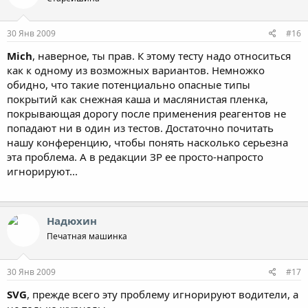
понижением температуры усилие, требуемое для прокола
льда шипом, растет. Кроме того, холодный лед более
шершавый, а липучкам это на руку.
30 Янв 2009
#16
Mich
, наверное, ты прав. К этому тесту надо относиться
Потепление до –5оС дает противоположный эффект:
как к одному из возможных вариантов. Немножко
отыгрывать тормозной путь начинают шипы. Причем с
огромным, чуть ли не в 90%, преимуществом! Вода,
обидно, что такие потенциально опасные типы
появляющаяся между льдом и шиной, работает как смазка, и
покрытий как снежная каша и маслянистая пленка,
липучки скользят. В то же время размягченный лед позволяет
покрывающая дорогу после применения реагентов не
запустить когти поглубже, а значит, шиповки тормозят более
попадают ни в один из тестов. Достаточно почитать
эффективно.
нашу конференцию, чтобы понять насколько серьезна
эта проблема. А в редакции ЗР ее просто-напросто
Чем ближе к нулю, тем больше воды в пятне контакта. Она
мешает уже и шиповкам – шипы плохо держатся в
игнорируют...
размягченном льду, рвут его и теряют эффективность. Но не
столь угрожающе, как липучки. Получается, что шипованные
шины более универсальны на скользких покрытиях.
Надюхин
Нелишним будет предостережение: на гладком льду, особенно
Печатная машинка
в солнечный день, и те и другие шины тормозят хуже даже при
более низкой температуре.
30 Янв 2009
#17
МОРОЗНО
SVG
–19 ± 1оС
, прежде всего эту проблему игнорируют водители, а