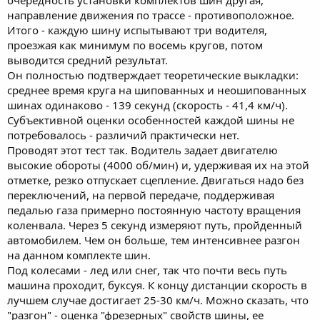
направление движения по трассе - противоположное.
Итого - каждую шину испытывают три водителя,
проезжая как минимум по восемь кругов, потом
выводится средний результат.
Он полностью подтверждает теоретические выкладки:
среднее время круга на шипованных и неошипованных
шинах одинаково - 139 секунд (скорость - 41,4 км/ч).
Субъективной оценки особенностей каждой шины не
потребовалось - различий практически нет.
Проводят этот тест так. Водитель задает двигателю
высокие обороты (4000 об/мин) и, удерживая их на этой
отметке, резко отпускает сцепление. Двигаться надо без
переключений, на первой передаче, поддерживая
педалью газа примерно постоянную частоту вращения
коленвала. Через 5 секунд измеряют путь, пройденный
автомобилем. Чем он больше, тем интенсивнее разгон
на данном комплекте шин.
Под колесами - лед или снег, так что почти весь путь
машина проходит, буксуя. К концу дистанции скорость в
лучшем случае достигает 25-30 км/ч. Можно сказать, что
"разгон" - оценка "фрезерных" свойств шины, ее