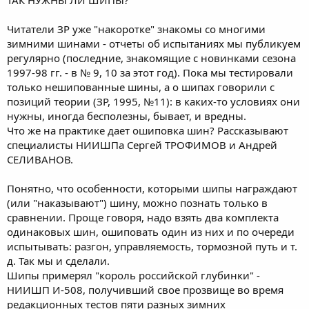
Читатели ЗР уже "накоротке" знакомы со многими
зимними шинами - отчеты об испытаниях мы публикуем
регулярно (последние, знакомящие с новинками сезона
1997-98 гг. - в № 9, 10 за этот год). Пока мы тестировали
только нешипованные шины, а о шипах говорили с
позиций теории (ЗР, 1995, №11): в каких-то условиях они
нужны, иногда бесполезны, бывает, и вредны.
Что же на практике дает ошиповка шин? Рассказывают
специалисты НИИШПа Сергей ТРОФИМОВ и Андрей
СЕЛИВАНОВ.
Понятно, что особенности, которыми шипы награждают
(или "наказывают") шину, можно познать только в
сравнении. Проще говоря, надо взять два комплекта
одинаковых шин, ошиповать один из них и по очереди
испытывать: разгон, управляемость, тормозной путь и т.
д. Так мы и сделали.
Шипы примерял "король российской глубинки" -
НИИШП И-508, получивший свое прозвище во время
редакционных тестов пяти разных зимних