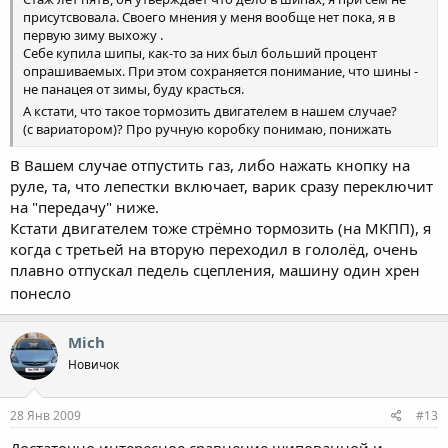
присутсвовала. Своего мнения у меня вообще нет пока, я в
первую зиму выхожу .
Себе купила шипы, как-то за них был больший процент
опрашиваемых. При этом сохраняется понимание, что шины -
не панацея от зимы, буду красться.
А кстати, что такое тормозить двигателем в нашем случае?
(с вариатором)? Про ручную коробку понимаю, понижать
передачи, а мне что делать?
В Вашем случае отпустить газ, либо нажать кнопку на
Щас меня за офф прихлопнут...
руле, та, что лепестки включает, варик сразу переключит
на "передачу" ниже.
Кстати двигателем тоже стрёмно тормозить (на МКПП), я
когда с третьей на вторую переходил в гололёд, очень
плавно отпускал педель сцепления, машину один хрен
понесло
Mich
Новичок
28 Янв 2009
#13