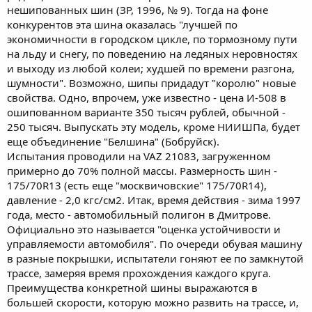
нешипованных шин (ЗР, 1996, № 9). Тогда на фоне
конкурентов эта шина оказалась "лучшей по
экономичности в городском цикле, по тормозному пути
на льду и снегу, по поведению на ледяных неровностях
и выходу из любой колеи; худшей по времени разгона,
шумности". Возможно, шипы придадут "королю" новые
свойства. Одно, впрочем, уже известно - цена И-508 в
ошипованном варианте 350 тысяч рублей, обычной -
250 тысяч. Выпускать эту модель, кроме НИИШПа, будет
еще объединение "Белшина" (Бобруйск).
Испытания проводили на VAZ 21083, загруженном
примерно до 70% полной массы. Размерность шин -
175/70R13 (есть еще "москвичовские" 175/70R14),
давление - 2,0 кгс/см2. Итак, время действия - зима 1997
года, место - автомобильный полигон в Дмитрове.
Официально это называется "оценка устойчивости и
управляемости автомобиля". По очереди обувая машину
в разные покрышки, испытатели гоняют ее по замкнутой
трассе, замеряя время прохождения каждого круга.
Преимущества конкретной шины выражаются в
большей скорости, которую можно развить на трассе, и,