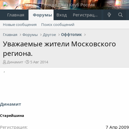
Главная
Форумы
Вход
Что нового?
Регистрация
Пользовател
Новые сообщения
Поиск сообщений
Главная
Форумы
Другое
Оффтопик
Уважаемые жители Московского
региона.
А
Д
Динамит
5 Авг 2014
в
а
т
т
о
а
р
н
т
а
е
ч
м
а
ы
л
Динамит
а
Старейшина
Регистрация
7 Апр 2009