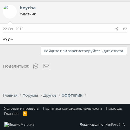
beycha
Участник
22 Сен 2013
#2
ауу...
Войдите или зарегистрируйтесь для ответа.
WhatsApp
Электронная почта
Поделиться:
Главная
Форумы
Другое
Оффтопик
Условия и правила
Политика конфиденциальности
Помощь
Главная
R
S
S
Локализация от
XenForo.Info