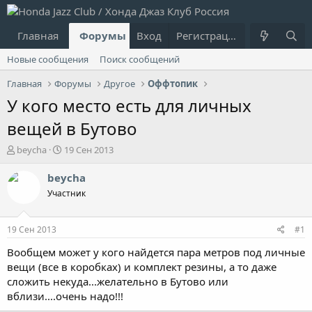
Главная
Форумы
Вход
Что нового?
Регистрация
Пользовател
Новые сообщения
Поиск сообщений
Главная
Форумы
Другое
Оффтопик
У кого место есть для личных
вещей в Бутово
А
Д
beycha
19 Сен 2013
в
а
т
т
beycha
о
а
Участник
р
н
т
а
е
ч
19 Сен 2013
#1
м
а
ы
л
Вообщем может у кого найдется пара метров под личные
а
вещи (все в коробках) и комплект резины, а то даже
сложить некуда...желательно в Бутово или
вблизи....очень надо!!!