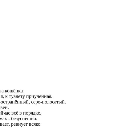
дна кощёнка
я, к туалету приученная.
ространённый, серо-полосатый.
вей.
йчас всё в порядке.
мах - безуспешно.
вает, ревнует всяко.