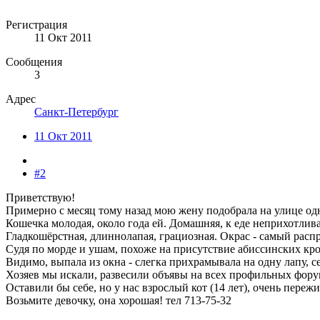
Регистрация
11 Окт 2011
Сообщения
3
Адрес
Санкт-Петербург
11 Окт 2011
#2
Приветствую!
Примерно с месяц тому назад мою жену подобрала на улице о
Кошечка молодая, около года ей. Домашняя, к еде неприхотлива
Гладкошёрстная, длиннолапая, грациозная. Окрас - самый расп
Судя по морде и ушам, похоже на присутствие абиссинских кро
Видимо, выпала из окна - слегка прихрамывала на одну лапу, се
Хозяев мы искали, развесили объявы на всех профильных фору
Оставили бы себе, но у нас взрослый кот (14 лет), очень пережи
Возьмите девочку, она хорошая! тел 713-75-32