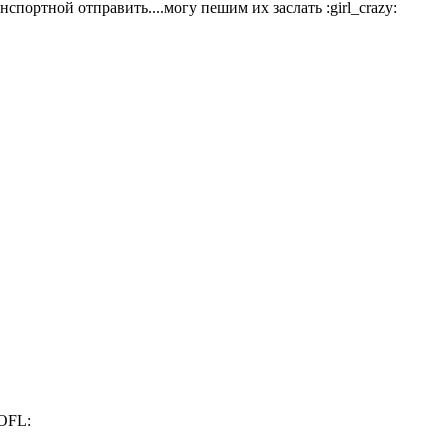
спортной отправить....могу пешим их заслать :girl_crazy:
ROFL: