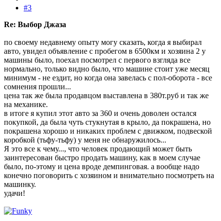
#3
Re: Выбор Джаза
по своему недавнему опыту могу сказать, когда я выбирал
авто, увидел объявление с пробегом в 6500км и хозяина 2 у
машины было, поехал посмотрел с первого взгляда все
нормально, только видно было, что машине стоит уже месяц
минимум - не ездит, но когда она завелась с пол-оборота - все
сомнения прошли...
цена так же была продавцом выставлена в 380т.руб и так же
на механике.
в итоге я купил этот авто за 360 и очень доволен остался
покупкой, да была чуть стукнутая в крыло, да покрашена, но
покрашена хорошо и никаких проблем с движком, подвеской
коробкой (тьфу-тьфу) у меня не обнаружилось...
Я это все к чему..., что человек продающий может быть
заинтересован быстро продать машину, как в моем случае
было, по-этому и цена вроде демпинговая. а вообще надо
конечно поговорить с хозяином и внимательно посмотреть на
машинку.
удачи!