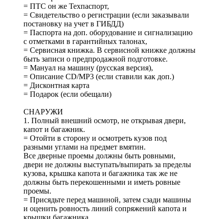
= ПТС он же Техпаспорт,
= Свидетельство о регистрации (если заказывали
постановку на учет в ГИБДД)
= Паспорта на доп. оборудование и сигнализацию
с отметками в гарантийных талонах,
= Сервисная книжка. В сервисной книжке должны
быть записи о предпродажной подготовке.
= Мануал на машину (русская версия),
= Описание СD/MP3 (если ставили как доп.)
= Дисконтная карта
= Подарок (если обещали)
СНАРУЖИ
1. Полный внешний осмотр, не открывая двери,
капот и багажник.
= Отойти в сторону и осмотреть кузов под
разными углами на предмет вмятин.
Все дверные проемы должны быть ровными,
двери не должны выступать/выпирать за пределы
кузова, крышка капота и багажника так же не
должны быть перекошенными и иметь ровные
проемы.
= Присядьте перед машиной, затем сзади машины
и оценить ровность линий сопряжений капота и
крышки багажника.