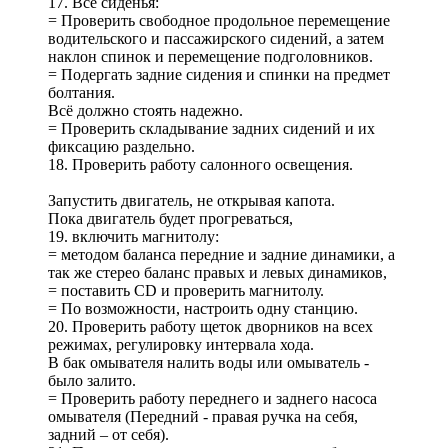
17. Все сиденья:
= Проверить свободное продольное перемещение
водительского и пассажирского сидений, а затем
наклон спинок и перемещение подголовников.
= Подергать задние сидения и спинки на предмет
болтания.
Всё должно стоять надежно.
= Проверить складывание задних сидений и их
фиксацию раздельно.
18. Проверить работу салонного освещения.
Запустить двигатель, не открывая капота.
Пока двигатель будет прогреваться,
19. включить магнитолу:
= методом баланса передние и задние динамики, а
так же стерео баланс правых и левых динамиков,
= поставить CD и проверить магнитолу.
= По возможности, настроить одну станцию.
20. Проверить работу щеток дворников на всех
режимах, регулировку интервала хода.
В бак омывателя налить воды или омыватель -
было залито.
= Проверить работу переднего и заднего насоса
омывателя (Передний - правая ручка на себя,
задний – от себя).