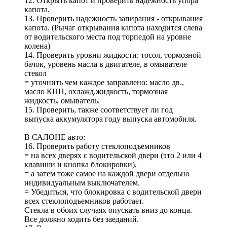
12. Открыть капот и проверить надежность упора
капота.
13. Проверить надежность запирания - открывания
капота. (Рычаг открывания капота находится слева
от водительского места под торпедой на уровне
колена)
14. Проверить уровни жидкости: тосол, тормозной
бачок, уровень масла в двигателе, в омывателе
стекол
= уточнить чем каждое заправлено: масло дв.,
масло КПП, охлажд.жидкость, тормозная
жидкость, омыватель.
15. Проверить, также соответствует ли год
выпуска аккумулятора году выпуска автомобиля.
В САЛОНЕ авто:
16. Проверить работу стеклоподъемников
= на всех дверях с водительской двери (это 2 или 4
клавиши и кнопка блокировки),
= а затем тоже самое на каждой двери отдельно
индивидуальным выключателем.
= Убедиться, что блокировка с водительской двери
всех стеклоподъемников работает.
Стекла в обоих случаях опускать вниз до конца.
Все должно ходить без заеданий.