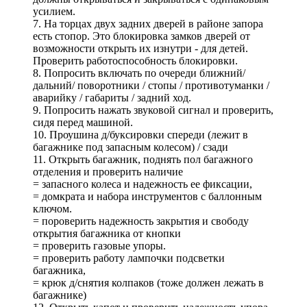
усилием.
7. На торцах двух задних дверей в районе запора
есть стопор. Это блокировка замков дверей от
возможности открыть их изнутри - для детей.
Проверить работоспособность блокировки.
8. Попросить включать по очереди ближний/
дальний/ поворотники / стопы / противотуманки /
аварийку / габариты / задний ход.
9. Попросить нажать звуковой сигнал и проверить,
сидя перед машиной.
10. Проушина д/буксировки спереди (лежит в
багажнике под запасным колесом) / сзади
11. Открыть багажник, поднять пол багажного
отделения и проверить наличие
= запасного колеса и надежность ее фиксации,
= домкрата и набора инструментов с баллонным
ключом.
= пороверить надежность закрытия и свободу
открытия багажника от кнопки
= проверить газовые упоры.
= проверить работу лампочки подсветки
багажника,
= крюк д/снятия колпаков (тоже должен лежать в
багажнике)