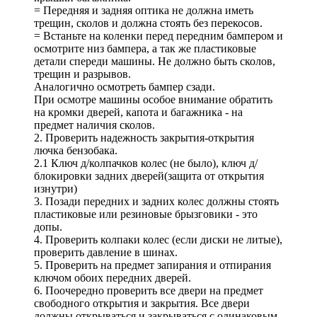
= Передняя и задняя оптика не должна иметь
трещин, сколов и должна стоять без перекосов.
= Встаньте на коленки перед передним бампером и
осмотрите низ бампера, а так же пластиковые
детали спереди машины. Не должно быть сколов,
трещин и разрывов.
Аналогично осмотреть бампер сзади.
При осмотре машины особое внимание обратить
на кромки дверей, капота и багажника - на
предмет наличия сколов.
2. Проверить надежность закрытия-открытия
лючка бензобака.
2.1 Ключ д/колпачков колес (не было), ключ д/
блокировки задних дверей(защита от открытия
изнутри)
3. Позади передних и задних колес должны стоять
пластиковые или резиновые брызговики - это
допы.
4. Проверить колпаки колес (если диски не литые),
проверить давление в шинах.
5. Проверить на предмет запирания и отпирания
ключом обоих передних дверей.
6. Поочередно проверить все двери на предмет
свободного открытия и закрытия. Все двери
должны открываться и закрываться с одинаковым