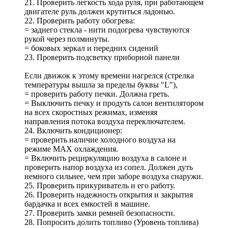
21. Проверить легкость хода руля, при работающем
двигателе руль должен крутиться ладонью.
22. Проверить работу обогрева:
= заднего стекла - нити подогрева чувствуются
рукой через полминуты.
= боковых зеркал и передних сидений
23. Проверить подсветку приборной панели
Если движок к этому времени нагрелся (стрелка
температуры вышла за пределы буквы "L"),
= проверить работу печки. Должна греть.
= Выключить печку и продуть салон вентилятором
на всех скоростных режимах, изменяя
направления потока воздуха переключателем.
24. Включить кондиционер:
= проверить наличие холодного воздуха на
режиме МАХ охлаждения.
= Включить рециркуляцию воздуха в салоне и
проверить напор воздуха из сопел. Должен дуть
немного сильнее, чем при заборе воздуха снаружи.
25. Проверить прикуриватель и его работу.
26. Проверить надежность открытия и закрытия
бардачка и всех емкостей в машине.
27. Проверить замки ремней безопасности.
28. Попросить долить топливо (Уровень топлива)