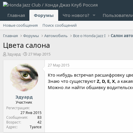
Главная
Форумы
Что нового?
Пользовател
Новые сообщения
Поиск сообщений
Главная
Форумы
Автомобиль
Все о Honda Jazz I
Салон авт
Цвета салона
А
Д
Эдуард
27 Мар 2015
в
а
т
т
27 Мар 2015
о
а
Кто нибудь встречал расшифровку цве
р
н
т
а
Знаю что существуют
Z, D, E, X
, а кака
е
ч
Можно ли найти обшивку водительско
м
а
Эдуард
ы
л
а
Участник
Регистрация
27 Янв 2015
Сообщения
83
Возраст
42
Адрес
Туапсе