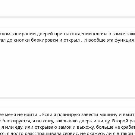
еском запирании дверей при нахождении ключа в замке эаж
л до кнопки блокировки и открыл . И вообше эта функция м
нее меня не найти... Если я планирую завести машину и выйт
блокируется, я выхожу, закрываю дверь и чищу. Второй раз э
 И я или еду, или открываю замок и выхожу, больше не сра
, я долго раасспрашивала сервис, не окажусь ли я в такой 