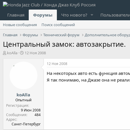
Главная
Форумы
Что нового?
Пользовател
Новые сообщения
Поиск сообщений
Главная
Форумы
Технический форум
Дополнительное обору
Центральный замок: автозакрытие.
А
Д
koAlla
12 Ноя 2008
в
а
т
т
12 Ноя 2008
о
а
На некоторых авто есть функция авто
р
н
т
а
Я так понимаю, на Джазе она не реал
е
ч
м
а
koAlla
ы
л
а
Опытный
Регистрация
9 Июн 2008
Сообщения
484
Адрес
Санкт-Петербург