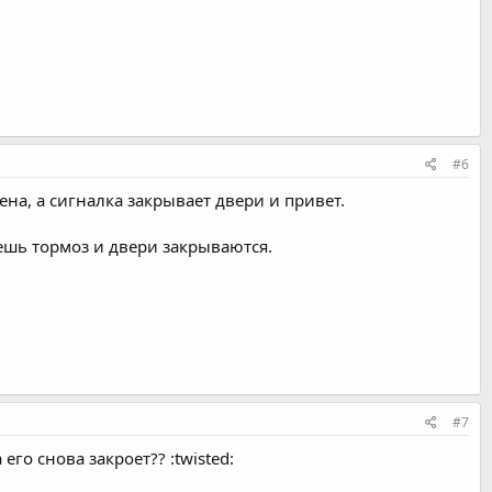
#6
на, а сигналка закрывает двери и привет.
ешь тормоз и двери закрываются.
#7
его снова закроет?? :twisted: