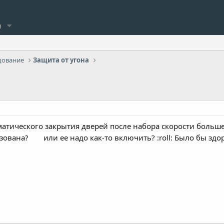
и
дование
Защита от угона
матического закрытия дверей после набора скорости больше
изована?
или ее надо как-то включить? :roll: Было бы здоро