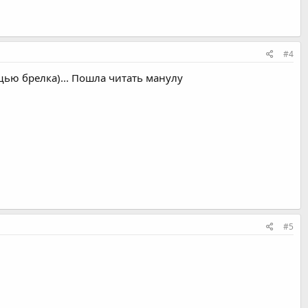
#4
ощью брелка)... Пошла читать манулу
#5