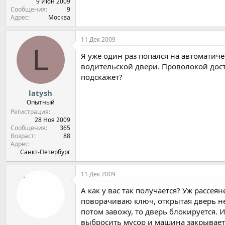
9 Июн 2009
Сообщения
9
Адрес
Москва
11 Дек 2009
L
Я уже один раз попался на автоматич
водительской двери. Проволокой доста
подскажет?
latysh
Опытный
Регистрация
28 Ноя 2009
Сообщения
365
Возраст
88
Адрес
Санкт-Петербург
11 Дек 2009
А как у вас так получается? Уж рассея
поворачиваю ключ, открытая дверь не 
потом завожу, то дверь блокируется.
выбросить мусор и машина закрывается