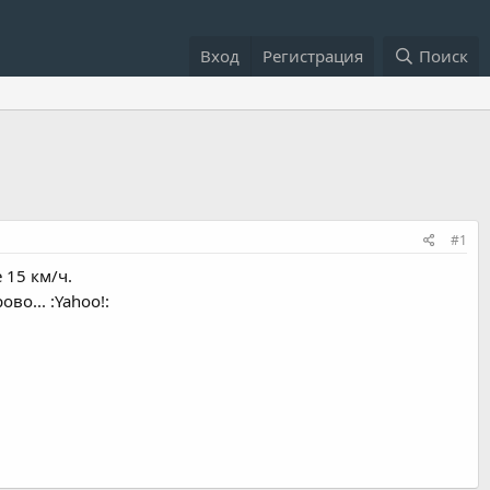
Вход
Регистрация
Поиск
#1
 15 км/ч.
во... :Yahoo!: