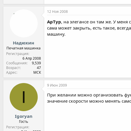
12 Ноя 2008
ApTyp
, на элегансе он там же. У мен
сама может закрыть, есть такое, всег
машину.
Надюхин
Печатная машинка
Регистрация
6 Апр 2008
Сообщения
9,539
Возраст
47
Адрес
МСК
9 Июн 2009
I
При желании можно организовать фун
значение скорости можно менять само
Igoryan
Гость
Регистрация