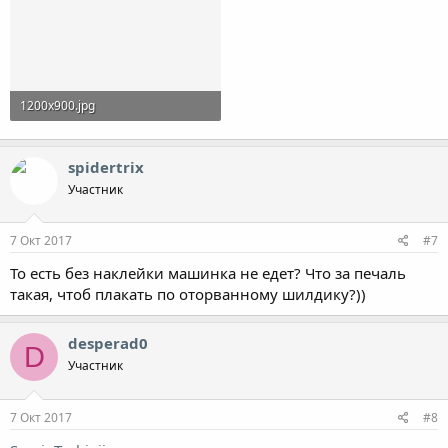
1200x900.jpg
165.4 KB · Просмотры: 734
spidertrix
Участник
7 Окт 2017
#7
То есть без наклейки машинка не едет? Что за печаль
такая, чтоб плакать по оторванному шилдику?))
desperad0
D
Участник
7 Окт 2017
#8