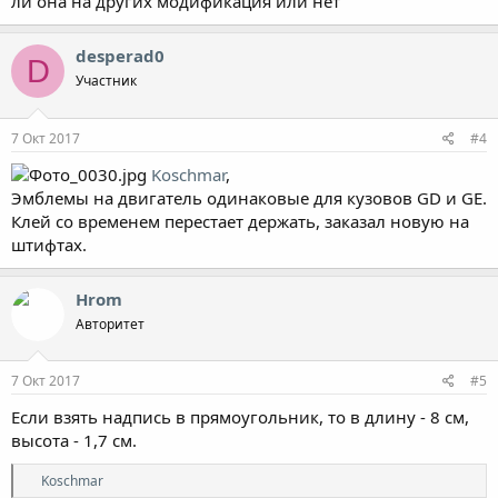
ли она на других модификация или нет
desperad0
D
Участник
7 Окт 2017
#4
Koschmar
,
Эмблемы на двигатель одинаковые для кузовов GD и GE.
Клей со временем перестает держать, заказал новую на
штифтах.
Hrom
Авторитет
7 Окт 2017
#5
Если взять надпись в прямоугольник, то в длину - 8 см,
высота - 1,7 см.
Р
Koschmar
е