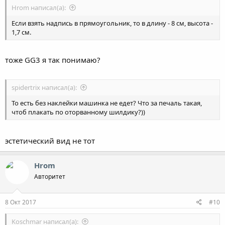
Hrom написал(а):
Если взять надпись в прямоугольник, то в длину - 8 см, высота -
1,7 см.
тоже GG3 я так понимаю?
spidertrix написал(а):
То есть без наклейки машинка не едет? Что за печаль такая,
чтоб плакать по оторванному шилдику?))
эстетический вид не тот
Hrom
Авторитет
8 Окт 2017
#10
Koschmar написал(а):