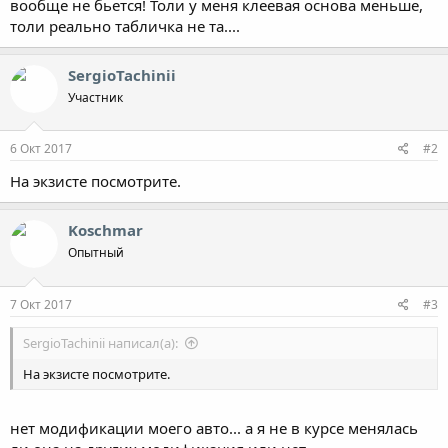
вообще не бьется! Толи у меня клеевая основа меньше,
толи реально табличка не та....
SergioTachinii
Участник
6 Окт 2017
#2
На экзисте посмотрите.
Koschmar
Опытный
7 Окт 2017
#3
SergioTachinii написал(а):
На экзисте посмотрите.
нет модификации моего авто... а я не в курсе менялась