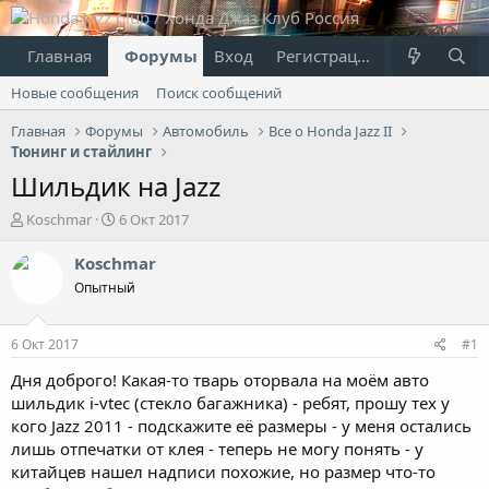
Главная
Форумы
Вход
Что нового?
Регистрация
Пользовател
Новые сообщения
Поиск сообщений
Главная
Форумы
Автомобиль
Все о Honda Jazz II
Тюнинг и стайлинг
Шильдик на Jazz
А
Д
Koschmar
6 Окт 2017
в
а
т
т
Koschmar
о
а
Опытный
р
н
т
а
е
ч
6 Окт 2017
#1
м
а
ы
л
Дня доброго! Какая-то тварь оторвала на моём авто
а
шильдик i-vtec (стекло багажника) - ребят, прошу тех у
кого Jazz 2011 - подскажите её размеры - у меня остались
лишь отпечатки от клея - теперь не могу понять - у
китайцев нашел надписи похожие, но размер что-то