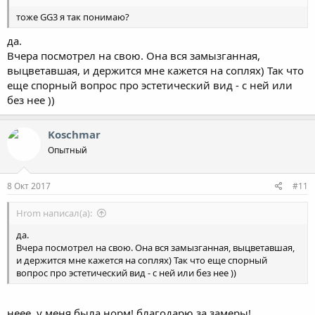
тоже GG3 я так понимаю?
да.
Вчера посмотрел на свою. Она вся замызганная,
выцветавшая, и держится мне кажется на соплях) Так что
еще спорный вопрос про эстетический вид - с ней или
без нее ))
Koschmar
Опытный
8 Окт 2017
#11
Hrom написал(а):
да.
Вчера посмотрел на свою. Она вся замызганная, выцветавшая,
и держится мне кажется на соплях) Так что еще спорный
вопрос про эстетический вид - с ней или без нее ))
неее, у меня была норм! благодарю за замеры!