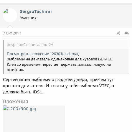
а
к
SergioTachinii
ц
Участник
и
и
:
7 Окт 2017
#6
desperad0 написал(а):
Посмотреть вложение 12030
Koschmar
,
Эмблемы на двигатель одинаковые для кузовов GD и GE.
Клей со временем перестает держать, заказал новую на
штифтах.
Сергей ищет эмблему от задней двери, причем тут
крышка двигателя. И кстати у тебя эмблема VTEC, а
должна быть iDSL.
Вложения