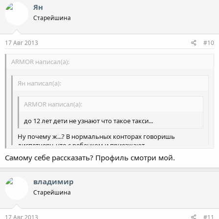
Ян
Старейшина
17 Авг 2013
#10
ARMOR написал(а):
Ян написал(а):
ARMOR написал(а):
до 12 лет дети не узнают что такое такси...
Ну почему ж...? В нормальных конторах говоришь
диспетчеру, что с ребенком и приезжают
подготовленными.
Самому себе рассказать? Профиль смотри мой.
расскажи это за мкадом
у нас нет "нормальных" таксопарков. есть открытая площадка
владимир
где стоят несколько машин и им тупо негде будет это кресло
Старейшина
хранить.
17 Авг 2013
#11