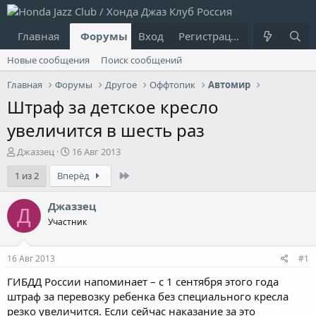
Главная
Форумы
Вход
Что нового?
Регистрация
Пользовател
Новые сообщения
Поиск сообщений
Главная
Форумы
Другое
Оффтопик
Автомир
Штраф за детское кресло
увеличится в шесть раз
А
Д
Джаззец
16 Авг 2013
в
а
Last
1 из 2
Вперёд
т
т
о
а
р
н
Джаззец
Д
т
а
Участник
е
ч
м
а
ы
л
16 Авг 2013
#1
а
ГИБДД России напоминает – с 1 сентября этого года
штраф за перевозку ребенка без специального кресла
резко увеличится. Если сейчас наказание за это