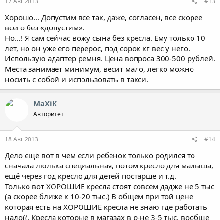
17 Авг 2013
#13
Хорошо... Допустим все так, даже, согласен, все скорее
всего без «допустим».
Но…! Я сам сейчас вожу сына без кресла. Ему только 10
лет, но он уже его перерос, под сорок кг вес у него.
Использую адаптер ремня. Цена вопроса 300-500 рублей.
Места занимает минимум, весит мало, легко можно
носить с собой и использовать в такси.
MaXiK
Авторитет
18 Авг 2013
#14
Дело ещё вот в чем если ребенок только родился то
сначала люлька специальная, потом кресло для малыша,
ещё через год кресло для детей постарше и т.д.
Только вот ХОРОШИЕ кресла стоят совсем дадже не 5 тыс
(а скорее ближе к 10-20 тыс.) В общем при той цене
которая есть на ХОРОШИЕ кресла не знаю где работать
надо((. Кресла которые в магазах в р-не 3-5 тыс. вообще