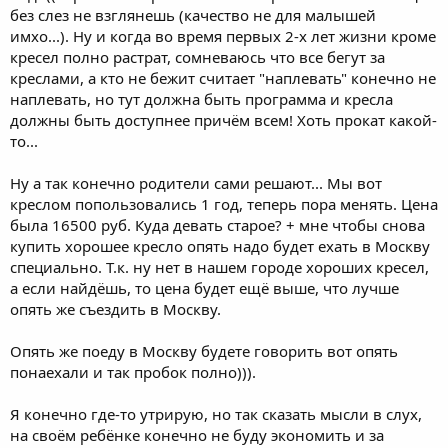
без слез не взглянешь (качество не для малышей
имхо...). Ну и когда во время первых 2-х лет жизни кроме
кресел полно растрат, сомневаюсь что все бегут за
креслами, а кто не бежит считает "наплевать" конечно не
наплевать, но тут должна быть программа и кресла
должны быть доступнее причём всем! Хоть прокат какой-
то...
Ну а так конечно родители сами решают... Мы вот
креслом попользовались 1 год, теперь пора менять. Цена
была 16500 руб. Куда девать старое? + мне чтобы снова
купить хорошее кресло опять надо будет ехать в Москву
специально. Т.к. ну нет в нашем городе хороших кресел,
а если найдёшь, то цена будет ещё выше, что лучше
опять же съездить в Москву.
Опять же поеду в Москву будете говорить вот опять
понаехали и так пробок полно))).
Я конечно где-то утрирую, но так сказать мысли в слух,
на своём ребёнке конечно не буду экономить и за