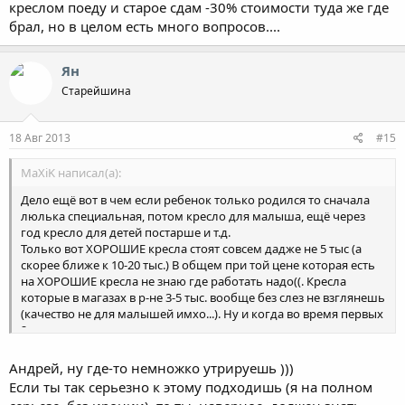
креслом поеду и старое сдам -30% стоимости туда же где
брал, но в целом есть много вопросов....
Ян
Старейшина
18 Авг 2013
#15
MaXiK написал(а):
Дело ещё вот в чем если ребенок только родился то сначала
люлька специальная, потом кресло для малыша, ещё через
год кресло для детей постарше и т.д.
Только вот ХОРОШИЕ кресла стоят совсем дадже не 5 тыс (а
скорее ближе к 10-20 тыс.) В общем при той цене которая есть
на ХОРОШИЕ кресла не знаю где работать надо((. Кресла
которые в магазах в р-не 3-5 тыс. вообще без слез не взглянешь
(качество не для малышей имхо...). Ну и когда во время первых
2-х лет жизни кроме кресел полно растрат, сомневаюсь что все
бегут за креслами, а кто не бежит считает "наплевать" конечно
не наплевать, но тут должна быть программа и кресла должны
Андрей, ну где-то немножко утрируешь )))
быть доступнее причём всем! Хоть прокат какой-то...
Если ты так серьезно к этому подходишь (я на полном