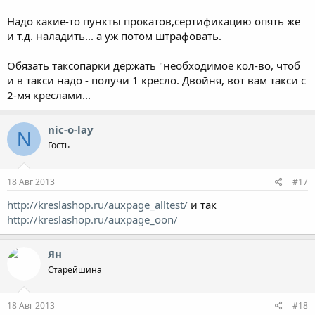
Надо какие-то пункты прокатов,сертификацию опять же
и т.д. наладить... а уж потом штрафовать.
Обязать таксопарки держать "необходимое кол-во, чтоб
и в такси надо - получи 1 кресло. Двойня, вот вам такси с
2-мя креслами...
nic-o-lay
N
Гость
18 Авг 2013
#17
http://kreslashop.ru/auxpage_alltest/
и так
http://kreslashop.ru/auxpage_oon/
Ян
Старейшина
18 Авг 2013
#18