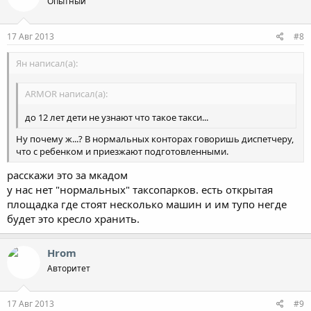
Опытный
17 Авг 2013
#8
Ян написал(а):
ARMOR написал(а):
до 12 лет дети не узнают что такое такси...
Ну почему ж...? В нормальных конторах говоришь диспетчеру,
что с ребенком и приезжают подготовленными.
расскажи это за мкадом
у нас нет "нормальных" таксопарков. есть открытая
площадка где стоят несколько машин и им тупо негде
будет это кресло хранить.
Hrom
Авторитет
17 Авг 2013
#9