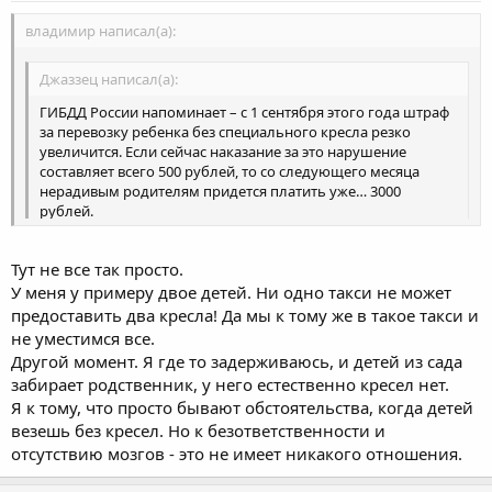
владимир написал(а):
Джаззец написал(а):
ГИБДД России напоминает – с 1 сентября этого года штраф
за перевозку ребенка без специального кресла резко
увеличится. Если сейчас наказание за это нарушение
составляет всего 500 рублей, то со следующего месяца
нерадивым родителям придется платить уже… 3000
рублей.
Для нашего народа, нужна социальная реклама.Поймали без
спецсредст,принудительно смотреть час ролики об авариях и
Тут не все так просто.
их последствиях.Хотя думаю, процентов двадцать населения,
У меня у примеру двое детей. Ни одно такси не может
спасёт только лоботомия.
предоставить два кресла! Да мы к тому же в такое такси и
не уместимся все.
Другой момент. Я где то задерживаюсь, и детей из сада
забирает родственник, у него естественно кресел нет.
Я к тому, что просто бывают обстоятельства, когда детей
везешь без кресел. Но к безответственности и
отсутствию мозгов - это не имеет никакого отношения.