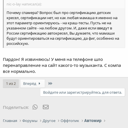
nic-o-lay написал(а):
Почему спамера? Вопрос был про сертификацию детских
кресел, сертификации нет, но как любая мамаша я именно на
этот параметр ориентируюсь - на краш-тесты. Пусть не на
указанном сайте - на любом другом. И, даже если введут в
России сертификацию автокресел, Вы думаете, что мамаши
будут ориентироваться на сертификацию, да фиг, особенно на
российскую.
Пардон! Я извиняюсь! У меня на телефоне шло
перенаправление на сайт какого-то музыканта. С компа
все нормально.
Last
1 из 2
Вперёд
Войдите или зарегистрируйтесь для ответа.
WhatsApp
Электронная почта
Поделиться:
Главная
Форумы
Другое
Оффтопик
Автомир