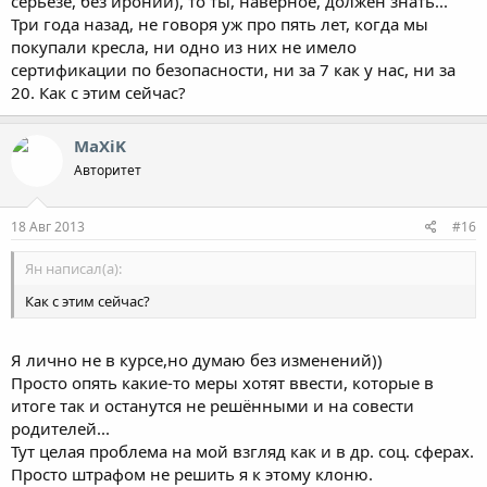
серьезе, без иронии), то ты, наверное, должен знать...
Ну а так конечно родители сами решают... Мы вот креслом
Три года назад, не говоря уж про пять лет, когда мы
попользовались 1 год, теперь пора менять. Цена была 16500
покупали кресла, ни одно из них не имело
руб. Куда девать старое? + мне чтобы снова купить хорошее
кресло опять надо будет ехать в Москву специально. Т.к. ну нет
сертификации по безопасности, ни за 7 как у нас, ни за
в нашем городе хороших кресел, а если найдёшь, то цена
20. Как с этим сейчас?
будет ещё выше, что лучше опять же съездить в Москву.
Опять же поеду в Москву будете говорить вот опять понаехали
MaXiK
и так пробок полно))).
Авторитет
Я конечно где-то утрирую, но так сказать мысли в слух, на
своём ребёнке конечно не буду экономить и за креслом поеду
18 Авг 2013
#16
и старое сдам -30% стоимости туда же где брал, но в целом есть
много вопросов....
Ян написал(а):
Как с этим сейчас?
Я лично не в курсе,но думаю без изменений))
Просто опять какие-то меры хотят ввести, которые в
итоге так и останутся не решёнными и на совести
родителей...
Тут целая проблема на мой взгляд как и в др. соц. сферах.
Просто штрафом не решить я к этому клоню.