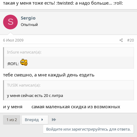
такая у меня тоже есть! :twisted: а надо больше... :roll:
Sergio
S
Опытный
6 Июл 2009
#20
InSure написал(а):
:ROFL:
тебе смешно, а мне каждый день ездить
TUSIK написал(а):
у меня сейчас есть 20 с литра
и у меня
самая маленькая скидка из возможных
Last
1 из 2
Вперёд
Войдите или зарегистрируйтесь для ответа.