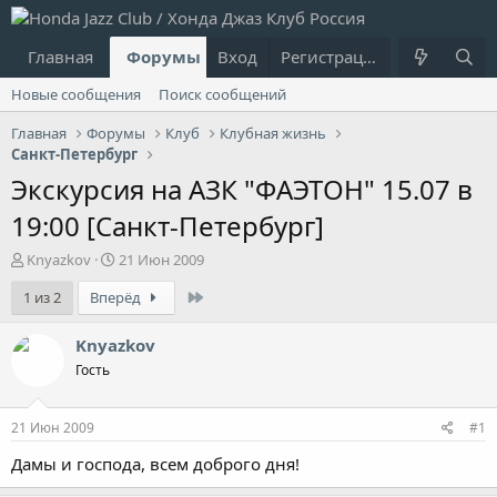
Главная
Форумы
Вход
Что нового?
Регистрация
Пользовател
Новые сообщения
Поиск сообщений
Главная
Форумы
Клуб
Клубная жизнь
Санкт-Петербург
Экскурсия на АЗК "ФАЭТОН" 15.07 в
19:00 [Санкт-Петербург]
А
Д
Knyazkov
21 Июн 2009
в
а
Last
1 из 2
Вперёд
т
т
о
а
р
н
Knyazkov
т
а
Гость
е
ч
м
а
ы
л
21 Июн 2009
#1
а
Дамы и господа, всем доброго дня!