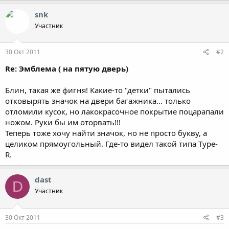
snk
Участник
30 Окт 2011
#2
Re: Эмблема ( на пятую дверь)
Блин, такая же фигня! Какие-то "детки" пытались
отковырять значок на двери багажника... только
отломили кусок, но лакокрасочное покрытие поцарапали
ножом. Руки бы им оторвать!!!
Теперь тоже хочу найти значок, но не просто букву, а
целиком прямоугольный. Где-то видел такой типа Type-
R.
dast
D
Участник
30 Окт 2011
#3