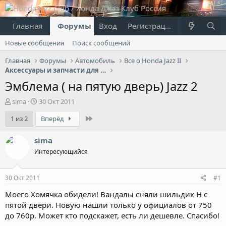
Главная
Форумы
Вход
Что нового?
Регистрация
Пользовател
Новые сообщения
Поиск сообщений
Главная
Форумы
Автомобиль
Все о Honda Jazz II
Аксессуары и запчасти для Jazz II
Эмблема ( на пятую дверь) Jazz 2
А
Д
sima
30 Окт 2011
в
а
Last
1 из 2
Вперёд
т
т
о
а
р
н
sima
т
а
Интересующийся
е
ч
м
а
ы
л
30 Окт 2011
#1
а
Моего Хомячка обидели! Вандалы сняли шильдик H с
пятой двери. Новую нашли только у официалов от 750
до 760р. Может кто подскажет, есть ли дешевле. Спасибо!