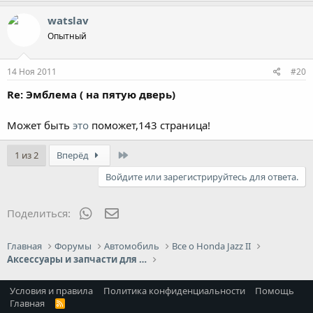
watslav
Опытный
14 Ноя 2011
#20
Re: Эмблема ( на пятую дверь)
Может быть
это
поможет,143 страница!
Last
1 из 2
Вперёд
Войдите или зарегистрируйтесь для ответа.
WhatsApp
Электронная почта
Поделиться:
Главная
Форумы
Автомобиль
Все о Honda Jazz II
Аксессуары и запчасти для Jazz II
Условия и правила
Политика конфиденциальности
Помощь
Главная
R
S