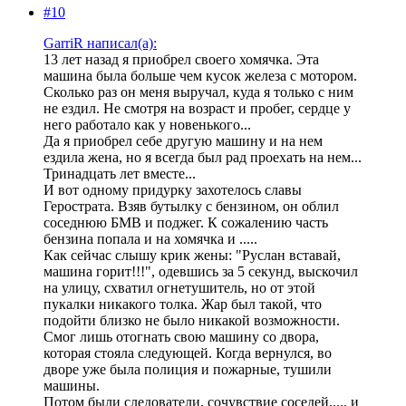
#10
GarriR написал(а):
13 лет назад я приобрел своего хомячка. Эта
машина была больше чем кусок железа с мотором.
Сколько раз он меня выручал, куда я только с ним
не ездил. Не смотря на возраст и пробег, сердце у
него работало как у новенького...
Да я приобрел себе другую машину и на нем
ездила жена, но я всегда был рад проехать на нем...
Тринадцать лет вместе...
И вот одному придурку захотелось славы
Герострата. Взяв бутылку с бензином, он облил
соседнюю БМВ и поджег. К сожалению часть
бензина попала и на хомячка и .....
Как сейчас слышу крик жены: "Руслан вставай,
машина горит!!!", одевшись за 5 секунд, выскочил
на улицу, схватил огнетушитель, но от этой
пукалки никакого толка. Жар был такой, что
подойти близко не было никакой возможности.
Смог лишь отогнать свою машину со двора,
которая стояла следующей. Когда вернулся, во
дворе уже была полиция и пожарные, тушили
машины.
Потом были следователи, сочувствие соседей..... и