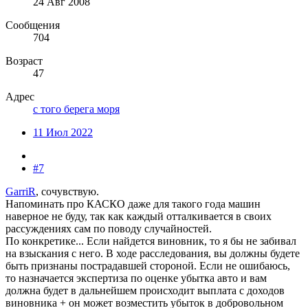
24 Авг 2008
Сообщения
704
Возраст
47
Адрес
с того берега моря
11 Июл 2022
#7
GarriR
, сочувствую.
Напоминать про КАСКО даже для такого года машин
наверное не буду, так как каждый отталкивается в своих
рассуждениях сам по поводу случайностей.
По конкретике... Если найдется виновник, то я бы не забивал
на взыскания с него. В ходе расследования, вы должны будете
быть признаны пострадавшей стороной. Если не ошибаюсь,
то назначается экспертиза по оценке убытка авто и вам
должна будет в дальнейшем происходит выплата с доходов
виновника + он может возместить убыток в добровольном