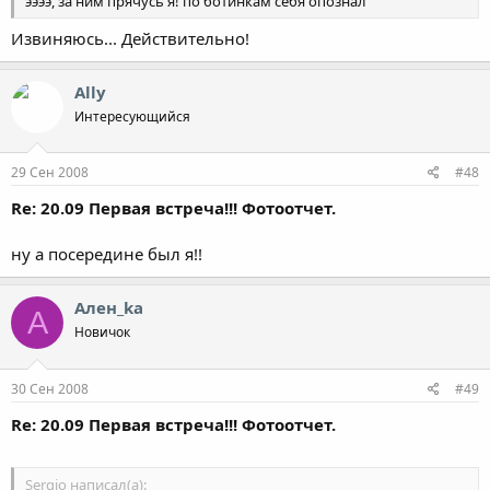
ээээ, за ним прячусь я! по ботинкам себя опознал
Извиняюсь... Действительно!
Ally
Интересующийся
29 Сен 2008
#48
Re: 20.09 Первая встреча!!! Фотоотчет.
ну а посередине был я!!
Ален_ka
А
Новичок
30 Сен 2008
#49
Re: 20.09 Первая встреча!!! Фотоотчет.
Sergio написал(а):