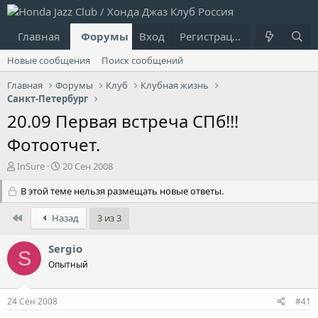
Главная
Форумы
Вход
Что нового?
Регистрация
Пользовател
Новые сообщения
Поиск сообщений
Главная
Форумы
Клуб
Клубная жизнь
Санкт-Петербург
20.09 Первая встреча СПб!!!
Фотоотчет.
А
Д
InSure
20 Сен 2008
в
а
т
В этой теме нельзя размещать новые ответы.
т
о
а
р
н
First
Назад
3 из 3
т
а
е
ч
Sergio
S
м
а
Опытный
ы
л
а
24 Сен 2008
#41