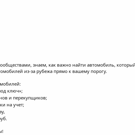
ообществами, знаем, как важно найти автомобиль, которы
томобилей из-за рубежа прямо к вашему порогу.
омобилей:
под ключ»;
лонов и перекупщиков;
ки на учет;
зу,
уб.
ы!