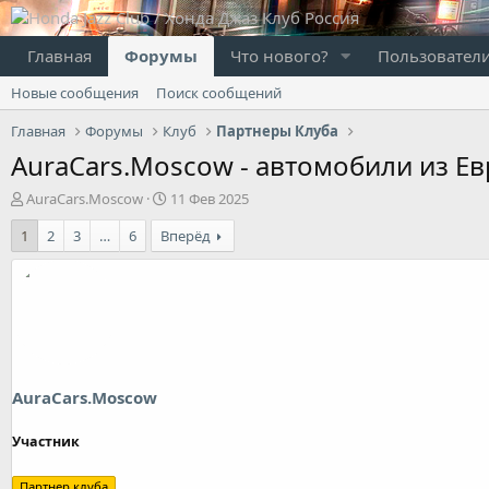
Главная
Форумы
Что нового?
Пользовател
Новые сообщения
Поиск сообщений
Главная
Форумы
Клуб
Партнеры Клуба
AuraCars.Moscow - автомобили из Ев
А
Д
AuraCars.Moscow
11 Фев 2025
в
а
1
2
3
…
6
Вперёд
т
т
о
а
р
н
т
а
е
ч
м
а
ы
л
а
AuraCars.Moscow
Участник
Партнер клуба