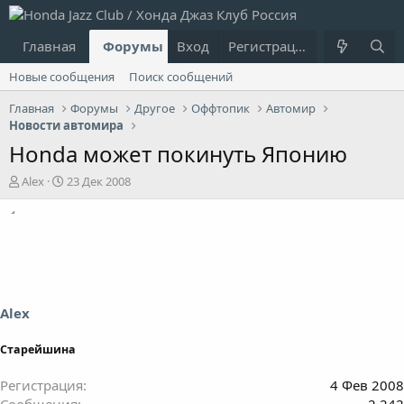
Главная
Форумы
Вход
Что нового?
Регистрация
Пользовател
Новые сообщения
Поиск сообщений
Главная
Форумы
Другое
Оффтопик
Автомир
Новости автомира
Honda может покинуть Японию
А
Д
Alex
23 Дек 2008
в
а
т
т
о
а
р
н
т
а
е
ч
м
а
ы
л
Alex
а
Старейшина
Регистрация
4 Фев 2008
Сообщения
2,242