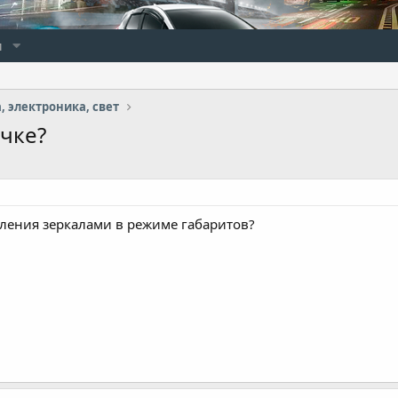
и
, электроника, свет
ачке?
вления зеркалами в режиме габаритов?