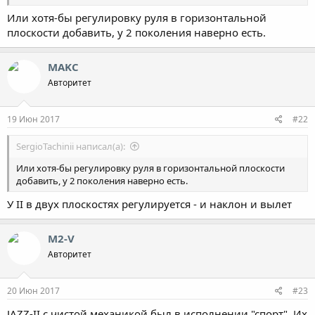
Или хотя-бы регулировку руля в горизонтальной
плоскости добавить, у 2 поколения наверно есть.
MAKC
Авторитет
19 Июн 2017
#22
SergioTachinii написал(а):
Или хотя-бы регулировку руля в горизонтальной плоскости
добавить, у 2 поколения наверно есть.
У II в двух плоскостях регулируется - и наклон и вылет
M2-V
Авторитет
20 Июн 2017
#23
JAZZ-II с чистой механикой был в исполнении "спорт". Их