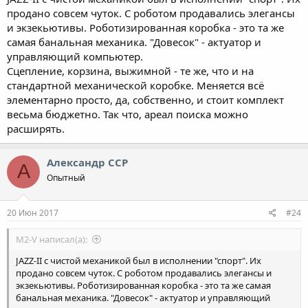
продано совсем чуток. С роботом продавались элегансы
и экзекьютивы. Роботизированная коробка - это та же
самая банальная механика. "Довесок" - актуатор и
управляющий компьютер.
Сцепление, корзина, выжимной - те же, что и на
стандартной механической коробке. Меняется всё
элементарно просто, да, собственно, и стоит комплект
весьма бюджетно. Так что, ареал поиска можно
расширять.
Александр ССР
А
Опытный
20 Июн 2017
#24
M2-V написал(а):
JAZZ-II с чистой механикой был в исполнении "спорт". Их
продано совсем чуток. С роботом продавались элегансы и
экзекьютивы. Роботизированная коробка - это та же самая
банальная механика. "Довесок" - актуатор и управляющий