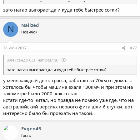
тахометре но вой гул уже такой что собеседника рядом не
слышно. жалею что меху взял. хочу опять варик.
зато нагар выгорает,да и куда тебе быстрее сотки?
Nailzed
N
Новичок
28 Июн 2017
#27
Александр ССР написал(а):
зато нагар выгорает,да и куда тебе быстрее сотки?
у меня каждый день трасса, работаю за 70км от дома.....
хотелось бы чтобы машина ехала 130кмч и при этом на
тахометре было 2000. как то так.
кстати где-то читал, но правда не помню уже где, что на
австралийский версиях первого фита шли 6 ступки. вот
интересно было бы проехать на такой..
Evgen45
Гость