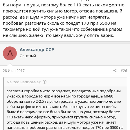
бы норм, но увы, поэтому более 110 ехать некомфортно,
приходится крутить сильно мотор, отсюда повышеный
расход, да и шум мотора уже начинает напрягать.
пробовал разгонять сколько поедет 170 при 5500 на
тахометре но вой гул уже такой что собеседника рядом
не слышно. жалею что меху взял. хочу опять варик.
Александр ССР
А
Опытный
28 Июн 2017
#26
Nailzed написал(а):
согласен коробка чисто городская, передаточные подобраны
ужасно. в городе то норм все на 5й по городу едешь 60-80
обороты где то 2-2,5 тыр. но трасса это ужас, постоянно ловлю
себя на рефлексе что пытаюсь 6ю воткнуть а ее нет. если бы
была 6 передача то все было бы норм, но увы, поэтому более
110 ехать некомфортно, приходится крутить сильно мотор,
отсюда повышеный расход, да и шум мотора уже начинает
напрягать. пробовал разгонять сколько поедет 170 при 5500 на