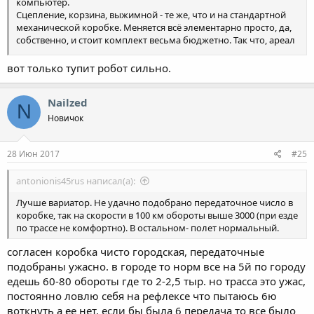
компьютер.
Сцепление, корзина, выжимной - те же, что и на стандартной
механической коробке. Меняется всё элементарно просто, да,
собственно, и стоит комплект весьма бюджетно. Так что, ареал
поиска можно расширять.
вот только тупит робот сильно.
Nailzed
N
Новичок
28 Июн 2017
#25
antonionis45rus написал(а):
Лучше вариатор. Не удачно подобрано передаточное число в
коробке, так на скорости в 100 км обороты выше 3000 (при езде
по трассе не комфортно). В остальном- полет нормальный.
согласен коробка чисто городская, передаточные
подобраны ужасно. в городе то норм все на 5й по городу
едешь 60-80 обороты где то 2-2,5 тыр. но трасса это ужас,
постоянно ловлю себя на рефлексе что пытаюсь 6ю
воткнуть а ее нет. если бы была 6 передача то все было