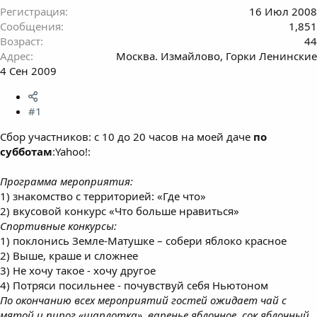
Регистрация
16 Июл 2008
Сообщения
1,851
Возраст
44
Адрес
Москва. Измайлово, Горки Ленинские
4 Сен 2009
#1
Сбор участников: с 10 до 20 часов на моей даче
по
субботам
:Yahoo!:
Программа мероприятия:
1) знакомство с территорией: «Где что»
2) вкусовой конкурс «Что больше нравиться»
Спортивные конкурсы:
1) поклонись Земле-Матушке – собери яблоко красное
2) Выше, краше и сложнее
3) Не хочу такое - хочу другое
4) Потряси посильнее - почувствуй себя Ньютоном
По окончанию всех мероприятий гостей ожидает чай с
мятой и пирог «шарлотка», варенье яблочное, сок яблочный