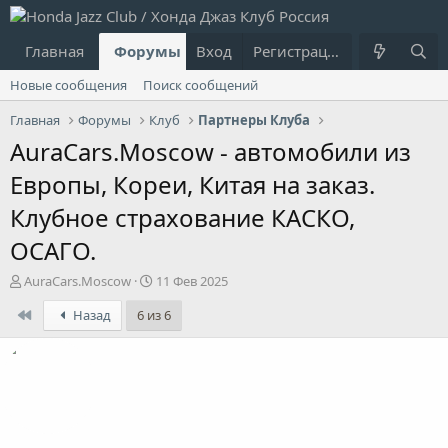
Главная
Форумы
Вход
Что нового?
Регистрация
Пользовател
Новые сообщения
Поиск сообщений
Главная
Форумы
Клуб
Партнеры Клуба
AuraCars.Moscow - автомобили из
Европы, Кореи, Китая на заказ.
Клубное страхование КАСКО,
ОСАГО.
А
Д
AuraCars.Moscow
11 Фев 2025
в
а
First
Назад
6 из 6
т
т
о
а
р
н
т
а
е
ч
м
а
ы
л
а