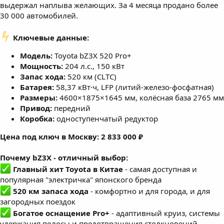
выдержал наплыва желающих. За 4 месяца продано более
30 000 автомобилей.
️ Ключевые данные:
Модель:
Toyota bZ3X 520 Pro+
Мощность:
204 л.с., 150 кВт
Запас хода:
520 км (CLTC)
Батарея:
58,37 кВт·ч, LFP (литий-железо-фосфатная)
Размеры:
4600×1875×1645 мм, колёсная база 2765 мм
Привод:
передний
Коробка:
одноступенчатый редуктор
Цена под ключ в Москву: 2 833 000 ₽
Почему bZ3X - отличный выбор:
Главный хит Toyota в Китае
- самая доступная и
популярная "электричка" японского бренда
520 км запаса хода
- комфортно и для города, и для
загородных поездок
Богатое оснащение Pro+
- адаптивный круиз, системы
удержания полосы и предотвращения столкновений