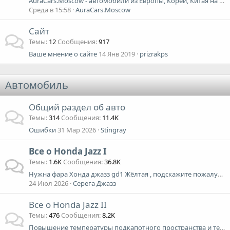
AuraCars.Moscow - автомобили из Европы, Кореи, Китая на заказ. Клубное страхование КАСКО, ОСАГО.
Среда в 15:58
AuraCars.Moscow
Сайт
Темы
12
Сообщения
917
Ваше мнение о сайте
14 Янв 2019
prizrakps
Автомобиль
Общий раздел об авто
Темы
314
Сообщения
11.4K
Ошибки
31 Мар 2026
Stingray
Все о Honda Jazz I
Темы
1.6K
Сообщения
36.8K
Нужна фара Хонда джазз gd1 Жёлтая , подскажите пожалуйста
24 Июл 2026
Серега Джазз
Все о Honda Jazz II
Темы
476
Сообщения
8.2K
Повышение температуры подкапотного пространства и температуры в салоне - причины?