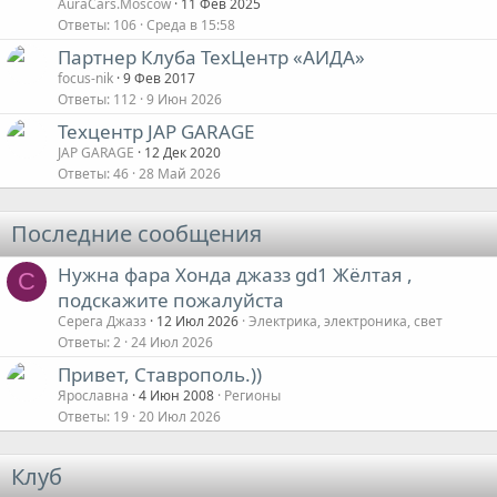
AuraCars.Moscow
11 Фев 2025
Ответы
106
Среда в 15:58
Партнер Клуба ТехЦентр «АИДА»
focus-nik
9 Фев 2017
Ответы
112
9 Июн 2026
Техцентр JAP GARAGE
JAP GARAGE
12 Дек 2020
Ответы
46
28 Май 2026
Последние сообщения
Нужна фара Хонда джазз gd1 Жёлтая ,
С
подскажите пожалуйста
Серега Джазз
12 Июл 2026
Электрика, электроника, свет
Ответы
2
24 Июл 2026
Привет, Ставрополь.))
Ярославна
4 Июн 2008
Регионы
Ответы
19
20 Июл 2026
Клуб