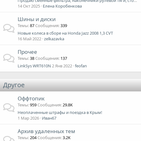
Продаю сменные фильтра, наконечники рулевой тяги, стойки стабилизатора
14 Окт 2025
Елена Коробенкова
Шины и диски
Темы
87
Сообщения
339
Новые колеса в сборе на Honda Jazz 2008 1,3 CVT
16 Май 2022
zelkazavka
Прочее
Темы
38
Сообщения
137
LinkSys WRT610N
2 Янв 2022
feofan
Другое
Оффтопик
Темы
959
Сообщения
29.8K
Неоплаченные штрафы и поездка в Крым!
1 Мар 2026
Иван67
Архив удаленных тем
Темы
204
Сообщения
3.2K