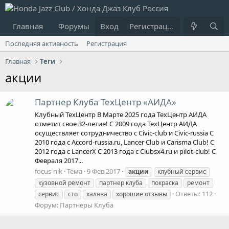
Главная
Форумы
Вход
Что нового?
Регистрация
Пользовате
Последняя активность
Регистрация
Главная
Теги
акции
Партнер Клуба ТехЦентр «АИДА»
Клубный ТехЦентр В Марте 2025 года ТехЦентр АИДА
отметит свое 32-летие! С 2009 года ТехЦентр АИДА
осуществляет сотрудничество с Civic-club и Civic-russia С
2010 года с Accord-russia.ru, Lancer Club и Carisma Club! С
2012 года с LancerX С 2013 года с Clubsx4.ru и pilot-club! С
Февраля 2017...
focus-nik
Тема
9 Фев 2017
акции
клубный сервис
кузовной ремонт
партнер клуба
покраска
ремонт
Ответы: 112
сервис
сто
халява
хорошие отзывы
Форум:
Партнеры Клуба